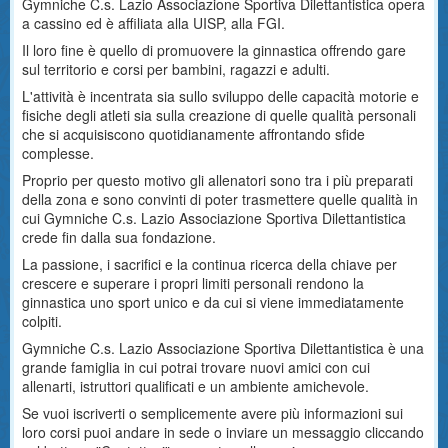
Gymniche C.s. Lazio Associazione Sportiva Dilettantistica opera
a cassino ed è affiliata alla UISP, alla FGI.
Il loro fine è quello di promuovere la ginnastica offrendo gare
sul territorio e corsi per bambini, ragazzi e adulti.
L'attività è incentrata sia sullo sviluppo delle capacità motorie e
fisiche degli atleti sia sulla creazione di quelle qualità personali
che si acquisiscono quotidianamente affrontando sfide
complesse.
Proprio per questo motivo gli allenatori sono tra i più preparati
della zona e sono convinti di poter trasmettere quelle qualità in
cui Gymniche C.s. Lazio Associazione Sportiva Dilettantistica
crede fin dalla sua fondazione.
La passione, i sacrifici e la continua ricerca della chiave per
crescere e superare i propri limiti personali rendono la
ginnastica uno sport unico e da cui si viene immediatamente
colpiti.
Gymniche C.s. Lazio Associazione Sportiva Dilettantistica è una
grande famiglia in cui potrai trovare nuovi amici con cui
allenarti, istruttori qualificati e un ambiente amichevole.
Se vuoi iscriverti o semplicemente avere più informazioni sui
loro corsi puoi andare in sede o inviare un messaggio cliccando