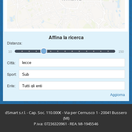
Affina la ricerca
Distanza:
10
150
Città:
Sport:
Ente:
dSmart s.r.l. - Cap. Soc. 110.000€ - Via per Cernusco 1 - 20041 Bussero
(MI)
P.iva: 07236320961 - REA: MI-1945546