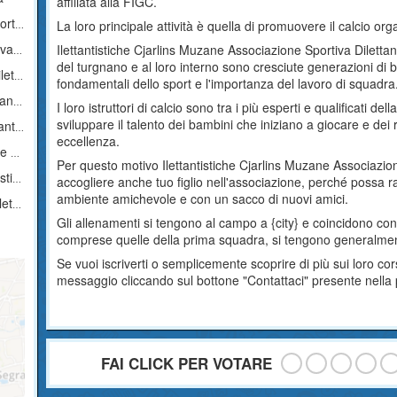
affiliata alla FIGC.
tica
La loro principale attività è quella di promuovere il calcio org
tica
Ilettantistiche Cjarlins Muzane Associazione Sportiva Diletta
del turgnano e al loro interno sono cresciute generazioni di 
tica
fondamentali dello sport e l'importanza del lavoro di squadra
ica
I loro istruttori di calcio sono tra i più esperti e qualificati d
sviluppare il talento dei bambini che iniziano a giocare e dei 
tica
eccellenza.
ica
Per questo motivo Ilettantistiche Cjarlins Muzane Associazion
ica
accogliere anche tuo figlio nell'associazione, perché possa 
ambiente amichevole e con un sacco di nuovi amici.
ica
Gli allenamenti si tengono al campo a {city} e coincidono con 
comprese quelle della prima squadra, si tengono generalmen
Se vuoi iscriverti o semplicemente scoprire di più sui loro co
messaggio cliccando sul bottone "Contattaci" presente nella
FAI CLICK PER VOTARE