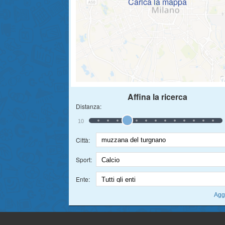
Carica la mappa
Affina la ricerca
Distanza:
10
Città:
Sport:
Ente: