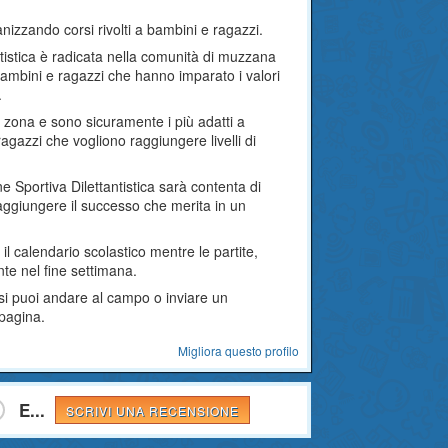
anizzando corsi rivolti a bambini e ragazzi.
ntistica è radicata nella comunità di muzzana
bambini e ragazzi che hanno imparato i valori
.
ella zona e sono sicuramente i più adatti a
ragazzi che vogliono raggiungere livelli di
e Sportiva Dilettantistica sarà contenta di
raggiungere il successo che merita in un
il calendario scolastico mentre le partite,
te nel fine settimana.
rsi puoi andare al campo o inviare un
 pagina.
Migliora questo profilo
E...
SCRIVI UNA RECENSIONE