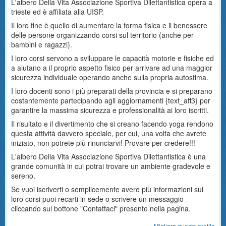
L'albero Della Vita Associazione Sportiva Dilettantistica opera a
trieste ed è affiliata alla UISP.
Il loro fine è quello di aumentare la forma fisica e il benessere
delle persone organizzando corsi sul territorio (anche per
bambini e ragazzi).
I loro corsi servono a sviluppare le capacità motorie e fisiche ed
a aiutano a il proprio aspetto fisico per arrivare ad una maggior
sicurezza individuale operando anche sulla propria autostima.
I loro docenti sono i più preparati della provincia e si preparano
costantemente partecipando agli aggiornamenti {text_aff3} per
garantire la massima sicurezza e professionalità ai loro iscritti.
Il risultato e il divertimento che si creano facendo yoga rendono
questa attività davvero speciale, per cui, una volta che avrete
iniziato, non potrete più rinunciarvi! Provare per credere!!!
L'albero Della Vita Associazione Sportiva Dilettantistica è una
grande comunità in cui potrai trovare un ambiente gradevole e
sereno.
Se vuoi iscriverti o semplicemente avere più informazioni sui
loro corsi puoi recarti in sede o scrivere un messaggio
cliccando sul bottone "Contattaci" presente nella pagina.
Migliora questo profilo