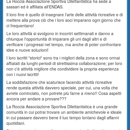
La Roccia Associazione Sportiva Dilettantistica ha sede a
sassari ed è affiliata all'ENDAS.
Il loro fine è quello di insegnare l'arte delle attività ricreative e di
mettere alla prova ciò che i loro soci imparano ogni giorno che
ci frequentano!
Le loro attività si svolgono in incontri settimanali e danno a
chiunque l'opportunità di imparare gli uni dagli altri e di
verificare i progressi nel tempo, ma anche di poter confrontare
idee e nuove soluzioni!
I loro iscritti "storici" sono tra i migliori della zona e sono ormai
affiatati da lunghi periodi di strettissima collaborazione; per loro
non c'è attività migliore che condividere la propria esperienza
con i nuovi iscritti!
La soddisfazione che scaturisce facendo attività ricreative
rende questa attività davvero speciale, per cui, una volta che
avrete cominciato, non potrete più farne a meno!! Cosa aspetti
ancora per andare a provare???
La Roccia Associazione Sportiva Dilettantistica è una grande
comunità in cui potrai trovare un ambiente amichevole e ideale
in cui passare davvero bene il tuo tempo lontano dagli affanni
quotidiani.