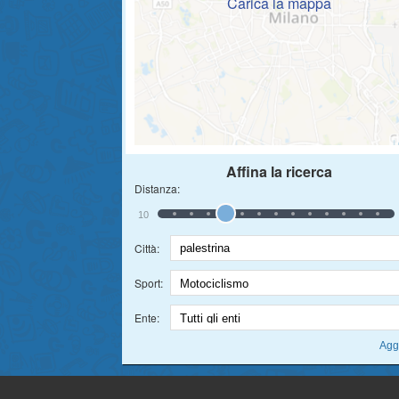
Carica la mappa
Affina la ricerca
Distanza:
10
Città:
Sport:
Ente: