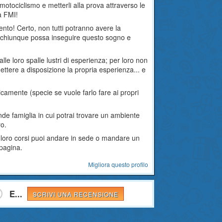
 motociclismo e metterli alla prova attraverso le
a FMI!
imento! Certo, non tutti potranno avere la
he chiunque possa inseguire questo sogno e
alle loro spalle lustri di esperienza; per loro non
mettere a disposizione la propria esperienza... e
icamente (specie se vuole farlo fare ai propri
ande famiglia in cui potrai trovare un ambiente
ro.
i loro corsi puoi andare in sede o mandare un
 pagina.
Migliora questo profilo
E...
SCRIVI UNA RECENSIONE