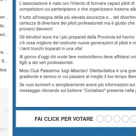
L'associazione è nata con l'intento di formare capaci piloti di
competizioni cui partecipiamo o che organizzano insieme all
tica
Il tutto all'insegna della più elevata sicurezza e... del divert
certezza di diventare dei piloti professionisti ma è giusto c
ica
provarci davvero!
ica
Gli istruttori sono tra i più preparati della Provincia ed hanno 
c'è cosa migliore del costruire nuove generazioni di piloti e 
i tanti trucchi imparati in una vita!
tica
Al giorno d'oggi chi vuole fare motociclismo deve affidarsi un
tica
figli) a dei veri professionisti.
tica
Moto Club Palestrina 'luigi Albertani' Dilettantistica è una gr
gradevole e sereno in cui passare al meglio il tuo tempo libe
Se vuoi iscriverti o semplicemente avere più informazioni su
messaggio cliccando sul bottone "Contattaci" presente nella
FAI CLICK PER VOTARE