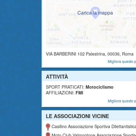
VIA BARBERINI 102
Palestrina
,
00036
, Roma
Migliora questo p
ATTIVITÀ
SPORT PRATICATI:
Motociclismo
AFFILIAZIONI:
FMI
Migliora questo p
LE ASSOCIAZIONI VICINE
Casilino Associazione Sportiva Dilettantistic
Moto Club Valmontone Associazione Sportiva Dilettantist