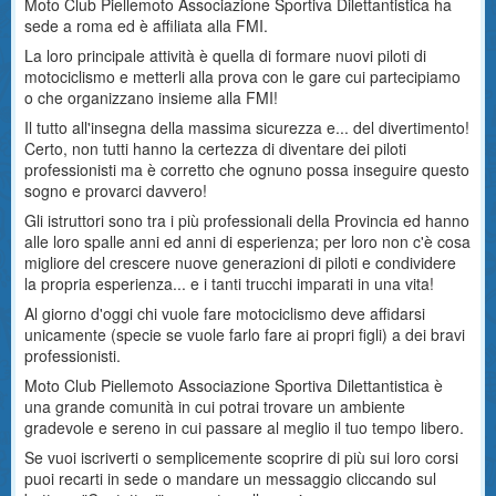
Moto Club Piellemoto Associazione Sportiva Dilettantistica ha
sede a roma ed è affiliata alla FMI.
La loro principale attività è quella di formare nuovi piloti di
motociclismo e metterli alla prova con le gare cui partecipiamo
o che organizzano insieme alla FMI!
Il tutto all'insegna della massima sicurezza e... del divertimento!
Certo, non tutti hanno la certezza di diventare dei piloti
professionisti ma è corretto che ognuno possa inseguire questo
sogno e provarci davvero!
Gli istruttori sono tra i più professionali della Provincia ed hanno
alle loro spalle anni ed anni di esperienza; per loro non c'è cosa
migliore del crescere nuove generazioni di piloti e condividere
la propria esperienza... e i tanti trucchi imparati in una vita!
Al giorno d'oggi chi vuole fare motociclismo deve affidarsi
unicamente (specie se vuole farlo fare ai propri figli) a dei bravi
professionisti.
Moto Club Piellemoto Associazione Sportiva Dilettantistica è
una grande comunità in cui potrai trovare un ambiente
gradevole e sereno in cui passare al meglio il tuo tempo libero.
Se vuoi iscriverti o semplicemente scoprire di più sui loro corsi
puoi recarti in sede o mandare un messaggio cliccando sul