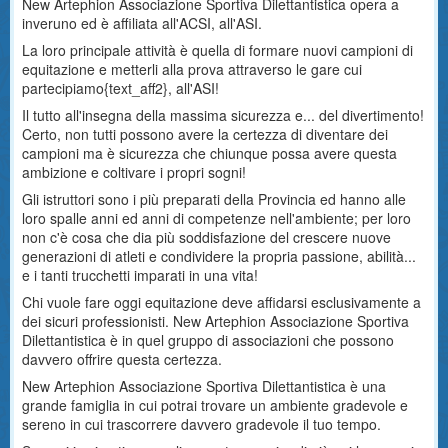
New Artephion Associazione Sportiva Dilettantistica opera a
inveruno ed è affiliata all'ACSI, all'ASI.
La loro principale attività è quella di formare nuovi campioni di
equitazione e metterli alla prova attraverso le gare cui
partecipiamo{text_aff2}, all'ASI!
Il tutto all'insegna della massima sicurezza e... del divertimento!
Certo, non tutti possono avere la certezza di diventare dei
campioni ma è sicurezza che chiunque possa avere questa
ambizione e coltivare i propri sogni!
Gli istruttori sono i più preparati della Provincia ed hanno alle
loro spalle anni ed anni di competenze nell'ambiente; per loro
non c'è cosa che dia più soddisfazione del crescere nuove
generazioni di atleti e condividere la propria passione, abilità...
e i tanti trucchetti imparati in una vita!
Chi vuole fare oggi equitazione deve affidarsi esclusivamente a
dei sicuri professionisti. New Artephion Associazione Sportiva
Dilettantistica è in quel gruppo di associazioni che possono
davvero offrire questa certezza.
New Artephion Associazione Sportiva Dilettantistica è una
grande famiglia in cui potrai trovare un ambiente gradevole e
sereno in cui trascorrere davvero gradevole il tuo tempo.