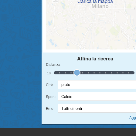
Carica la mappa
Affina la ricerca
Distanza:
10
Città:
Sport:
Ente: