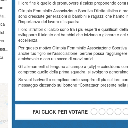
Il loro fine è quello di promuovere il calcio proponendo corsi 
ica
Olimpia Femminile Associazione Sportiva Dilettantistica è radi
ica
sono cresciute generazioni di bambini e ragazzi che hanno im
l'importanza del lavoro di squadra.
ica
I loro istruttori di calcio sono tra i più esperti e qualificati d
ica
sviluppare il talento dei bambini che iniziano a giocare e dei 
eccellenza.
ica
Per questo motivo Olimpia Femminile Associazione Sportiva Di
ica
anche tuo figlio nell'associazione, perché possa raggiungere
ca
amichevole e con un sacco di nuovi amici.
a
Gli allenamenti si tengono al campo a {city} e coincidono con 
comprese quelle della prima squadra, si svolgono generalmen
Se vuoi iscriverti o semplicemente scoprire di più sui loro 
messaggio cliccando sul bottone "Contattaci" presente nella
FAI CLICK PER VOTARE