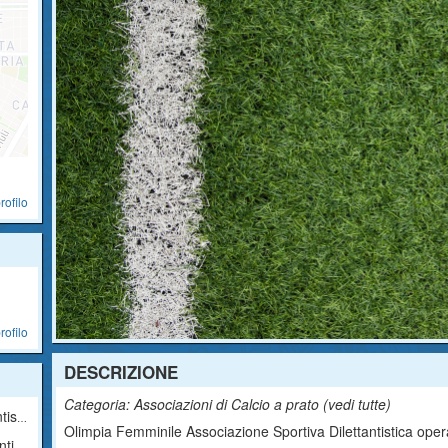
rofilo
rofilo
DESCRIZIONE
Categoria: Associazioni di Calcio a prato (
vedi tutte
)
ica
Olimpia Femminile Associazione Sportiva Dilettantistica opera
ica