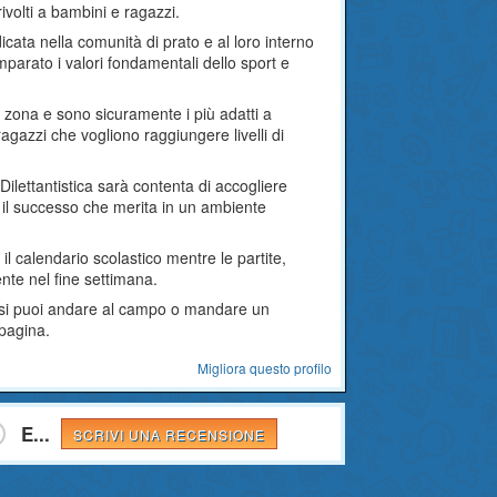
rivolti a bambini e ragazzi.
cata nella comunità di prato e al loro interno
parato i valori fondamentali dello sport e
ella zona e sono sicuramente i più adatti a
ragazzi che vogliono raggiungere livelli di
lettantistica sarà contenta di accogliere
 il successo che merita in un ambiente
il calendario scolastico mentre le partite,
te nel fine settimana.
corsi puoi andare al campo o mandare un
 pagina.
Migliora questo profilo
E...
SCRIVI UNA RECENSIONE