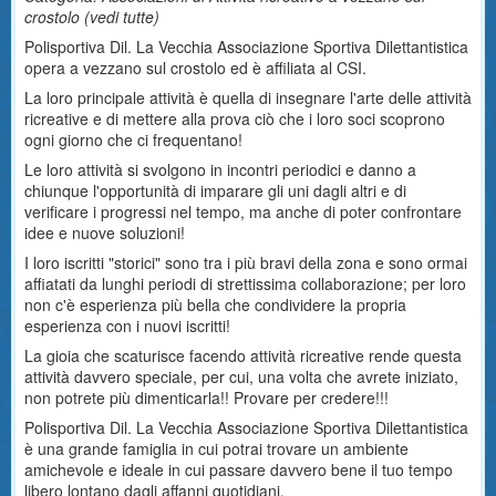
crostolo (
vedi tutte
)
Polisportiva Dil. La Vecchia Associazione Sportiva Dilettantistica
opera a vezzano sul crostolo ed è affiliata al CSI.
La loro principale attività è quella di insegnare l'arte delle attività
ricreative e di mettere alla prova ciò che i loro soci scoprono
ogni giorno che ci frequentano!
Le loro attività si svolgono in incontri periodici e danno a
chiunque l'opportunità di imparare gli uni dagli altri e di
verificare i progressi nel tempo, ma anche di poter confrontare
idee e nuove soluzioni!
I loro iscritti "storici" sono tra i più bravi della zona e sono ormai
affiatati da lunghi periodi di strettissima collaborazione; per loro
non c'è esperienza più bella che condividere la propria
esperienza con i nuovi iscritti!
La gioia che scaturisce facendo attività ricreative rende questa
attività davvero speciale, per cui, una volta che avrete iniziato,
non potrete più dimenticarla!! Provare per credere!!!
Polisportiva Dil. La Vecchia Associazione Sportiva Dilettantistica
è una grande famiglia in cui potrai trovare un ambiente
amichevole e ideale in cui passare davvero bene il tuo tempo
libero lontano dagli affanni quotidiani.