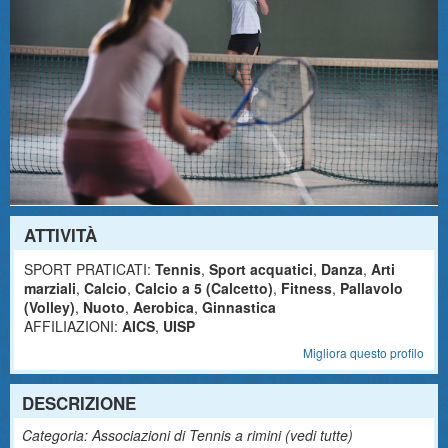
ATTIVITÀ
SPORT PRATICATI:
Tennis
,
Sport acquatici
,
Danza
,
Arti
marziali
,
Calcio
,
Calcio a 5 (Calcetto)
,
Fitness
,
Pallavolo
(Volley)
,
Nuoto
,
Aerobica
,
Ginnastica
AFFILIAZIONI:
AICS
,
UISP
Migliora questo profilo
DESCRIZIONE
Categoria: Associazioni di Tennis a rimini (
vedi tutte
)