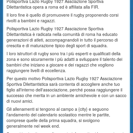
Polisportiva Lazio Rugby 1927 Assciazione Sportiva
Dilettantistica opera a roma ed è affiliata alla FIR.
Il loro fine è quello di promuovere il rugby proponendo corsi
rivolti a bambini e ragazzi.
Polisportiva Lazio Rugby 1927 Assciazione Sportiva
Dilettantistica è radicata nella comunità di roma ha educato
generazioni di atleti, accompagnandoli in tutto il percorso di
crescita e di maturazione tipico degli sport di squadra.
I loro istruttori di rugby sono tra i più esperti e qualificati della
zona e sono sicuramente i più adatti a sviluppare il talento dei
bambini che iniziano a giocare e dei ragazzi che vogliono
raggiungere livelli di eccellenza.
Per questo motivo Polisportiva Lazio Rugby 1927 Assciazione
Sportiva Dilettantistica sarà contenta di accogliere anche tuo
figlio all'interno dell'associazione, perché possa raggiungere il
successo che merita in un ambiente amichevole e con un sacco
di nuovi amici.
Gli allenamenti si tengono al campo a {city} e seguono
l'andamento del calendario scolastico mentre le partite,
comprese quelle della prima squadra, si svolgono
generalmente nel week end.