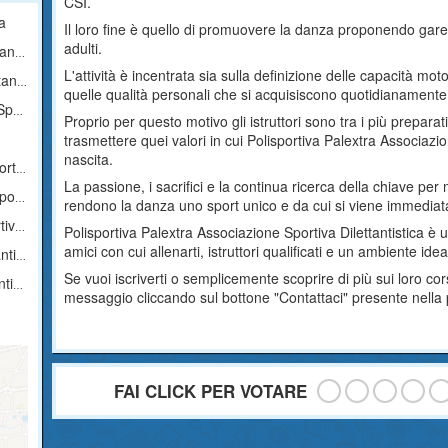
CSI.
a
Il loro fine è quello di promuovere la danza proponendo gare s
adulti.
ica
L'attività è incentrata sia sulla definizione delle capacità moto
ica
quelle qualità personali che si acquisiscono quotidianamente af
ica
Proprio per questo motivo gli istruttori sono tra i più preparat
trasmettere quei valori in cui Polisportiva Palextra Associazio
nascita.
tica
La passione, i sacrifici e la continua ricerca della chiave per 
tica
rendono la danza uno sport unico e da cui si viene immediat
tica
Polisportiva Palextra Associazione Sportiva Dilettantistica è
amici con cui allenarti, istruttori qualificati e un ambiente idea
ica
Se vuoi iscriverti o semplicemente scoprire di più sui loro co
ica
messaggio cliccando sul bottone "Contattaci" presente nella
FAI CLICK PER VOTARE