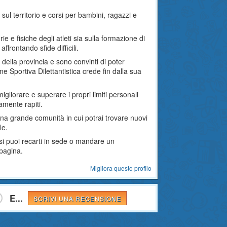
ul territorio e corsi per bambini, ragazzi e
rie e fisiche degli atleti sia sulla formazione di
frontando sfide difficili.
i della provincia e sono convinti di poter
ne Sportiva Dilettantistica crede fin dalla sua
migliorare e superare i propri limiti personali
amente rapiti.
 una grande comunità in cui potrai trovare nuovi
le.
rsi puoi recarti in sede o mandare un
 pagina.
Migliora questo profilo
E...
SCRIVI UNA RECENSIONE