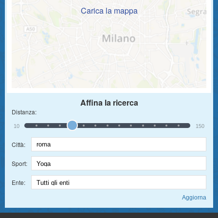
Carica la mappa
Affina la ricerca
Distanza:
10
150
Città:
Sport:
Ente: