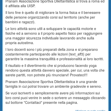
Pranam Associazione Sportiva Dilettantistica si trova a roma ed
è affiliata alla UISP.
Il loro fine è quello di migliorare la forma fisica e il benessere
delle persone organizzando corsi sul territorio (anche per
bambini e ragazzi).
Le loro attività sono utili a sviluppare le capacità motorie e
fisiche ed a servono a il proprio aspetto fisico per raggiungere
una maggior sicurezza individuale lavorando anche sulla
propria autostima.
I loro docenti sono i più preparati della zona e si preparano
costantemente partecipando alle lezioni {text_aff3} per
garantire la massima tranquillità e professionalità ai loro iscritti.
Il risultato e il divertimento che si producono facendo yoga
rendono questa attività davvero speciale, per cui, una volta che
sarete partiti, non potrete più rinunciarvi! Provateci!!!
Pranam Associazione Sportiva Dilettantistica è una grande
famiglia in cui potrai trovare un ambiente gradevole e sereno.
Se vuoi iscriverti o semplicemente avere più informazioni sui
loro corsi puoi venire in sede o scrivere un messaggio cliccando
sul bottone "Contattaci" presente nella pagina.
Migliora questo profilo