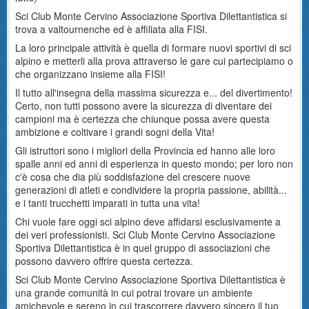
Sci Club Monte Cervino Associazione Sportiva Dilettantistica si
trova a valtournenche ed è affiliata alla FISI.
La loro principale attività è quella di formare nuovi sportivi di sci
alpino e metterli alla prova attraverso le gare cui partecipiamo o
che organizzano insieme alla FISI!
Il tutto all'insegna della massima sicurezza e... del divertimento!
Certo, non tutti possono avere la sicurezza di diventare dei
campioni ma è certezza che chiunque possa avere questa
ambizione e coltivare i grandi sogni della Vita!
Gli istruttori sono i migliori della Provincia ed hanno alle loro
spalle anni ed anni di esperienza in questo mondo; per loro non
c'è cosa che dia più soddisfazione del crescere nuove
generazioni di atleti e condividere la propria passione, abilità...
e i tanti trucchetti imparati in tutta una vita!
Chi vuole fare oggi sci alpino deve affidarsi esclusivamente a
dei veri professionisti. Sci Club Monte Cervino Associazione
Sportiva Dilettantistica è in quel gruppo di associazioni che
possono davvero offrire questa certezza.
Sci Club Monte Cervino Associazione Sportiva Dilettantistica è
una grande comunità in cui potrai trovare un ambiente
amichevole e sereno in cui trascorrere davvero sincero il tuo