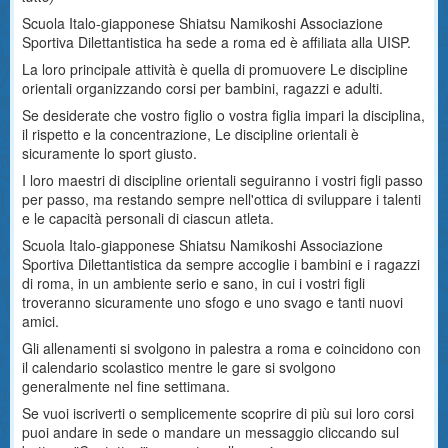
Scuola Italo-giapponese Shiatsu Namikoshi Associazione
Sportiva Dilettantistica ha sede a roma ed è affiliata alla UISP.
La loro principale attività è quella di promuovere Le discipline
orientali organizzando corsi per bambini, ragazzi e adulti.
Se desiderate che vostro figlio o vostra figlia impari la disciplina,
il rispetto e la concentrazione, Le discipline orientali è
sicuramente lo sport giusto.
I loro maestri di discipline orientali seguiranno i vostri figli passo
per passo, ma restando sempre nell'ottica di sviluppare i talenti
e le capacità personali di ciascun atleta.
Scuola Italo-giapponese Shiatsu Namikoshi Associazione
Sportiva Dilettantistica da sempre accoglie i bambini e i ragazzi
di roma, in un ambiente serio e sano, in cui i vostri figli
troveranno sicuramente uno sfogo e uno svago e tanti nuovi
amici.
Gli allenamenti si svolgono in palestra a roma e coincidono con
il calendario scolastico mentre le gare si svolgono
generalmente nel fine settimana.
Se vuoi iscriverti o semplicemente scoprire di più sui loro corsi
puoi andare in sede o mandare un messaggio cliccando sul