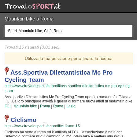
Mountain bike a Roma
Trovati 16 risultati (0.01 sec)
Utilizza la tua posizione per affinare la ricerca
Ass.sportiva Dilettantistica Mc Pro
Cycling Team
https://www.trovalosport.it/noprofit/ass-sportiva-dilettantistica-mc-pro-cycling-
team
Ass.sportiva Dilettantistica Mc Pro Cycling Team opera a roma ed è affiliata al
FCI. La loro principale attività è quella di formare nuovi atleti di mountain bike
e metterli alla prova attraverso le gare cui partecipiamo o che organizzano
|
|
|
|
FCI
Mountain bike
Roma
Roma
Lazio
insieme al FCI! Il tutto all'insegna della massima sicurezza e... del
divertimento! Certo, non tutti possono avere la certezza di diventare dei
campioni ma è certezza che ognuno possa avere questa ambizione e
Ciclismo
coltivare le proprie passioni! Gli istruttori sono i migliori della Provincia ed
https://www.trovalosport.it/noprofit/ciclismo-15
hanno alle loro spalle anni ed anni di esperienze nell'ambiente; per loro non
c'è cosa più bella del crescere nuove generazioni di atleti e mettere a
Ciclismo ha sede a roma ed è affiliata al FCI. L'associazione è nata con
disposizione la propria passione, abilità... e i tanti trucchetti imparati in una
l'intento di formare nuovi campioni di mountain bike e metterli alla prova