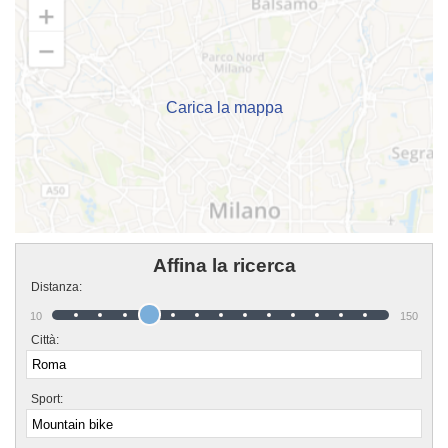
tanti trucchetti imparati in tutta una vita! Chi vuole fare oggi mountain bike
deve affidarsi unicamente a dei veri professionisti. Associazione Sportiva
Dilettantistica Marino Bike & Biker è in quel gruppo di associazioni che
possono davvero offrire questa sicurezza. Associazione Sportiva
Dilettantistica Marino Bike & Biker è una grande comunità in cui potrai
trovare un ambiente sincero e sereno in cui impiegare davvero amichevole il
tuo tempo. Se vuoi iscriverti o semplicemente avere più informazioni sui loro
corsi puoi venire in sede o inviare un messaggio cliccando sul bottone
Carica la mappa
"Contattaci" presente nella pagina.
Affina la ricerca
Distanza:
10
150
Città:
Sport: