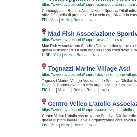
iscriverti o semplicemente scoprire di più sui loro corsi
https://www.trovalosport.it/noprofit/campeggiatori-romani-
"Contattaci" presente nella pagina.
Campeggiatori Romani Associazione Sportiva Dilettantistica 
attività è quella di promuovere La vela organizzando corsi 
libero più interessante con un'attività un po' diversa dal sol
|
|
|
|
FIV
Vela
Anzio
Roma
Lazio
professionali si impegneranno al massimo per rendere la v
vela. Inserita da tempo nella comunità di lido dei pini a
famosa per rendere più movimentate le giornate di coloro
Mad Fish Associazione Sportiva
contatto con la natura. Se vuoi iscriverti o semplicemente
https://www.trovalosport.it/noprofit/mad-fish-a-s-d
cliccando sul bottone "Contattaci" presente nella pagina.
Mad Fish Associazione Sportiva Dilettantistica si trova a lid
quella di insegnare La vela organizzando corsi rivolti a ra
interessante con un'attività un po' diversa dal normale è il c
|
|
|
|
UISP
Vela
Anzio
Roma
Lazio
impegneranno al massimo per rendere la vostra esperienza 
da tempo nella comunità di lido dei pini anzio, Mad Fish A
movimentate le giornate di coloro che si preparano a conc
Tognazzi Marine Village Asd
vuoi iscriverti o semplicemente scoprire di più sui loro 
https://www.trovalosport.it/noprofit/tognazzi-marine-villag
"Contattaci" presente nella pagina.
Tognazzi Marine Village Associazione Sportiva Dilettantisti
l'intento di promuovere La vela organizzando corsi rivolti 
interessante con un'attività un po' diversa dal solito è il cas
|
|
|
|
FICK
Vela
Roma
Roma
Lazio
impegneranno al massimo per rendere la vostra esperienza 
da tempo nella comunità di roma, Tognazzi Marine Village
movimentate le giornate di coloro che desiderano conceder
Centro Velico L'atollo Associaz
iscriverti o semplicemente scoprire di più sui loro corsi
https://www.trovalosport.it/noprofit/centro-velico-l-atollo-a
"Contattaci" presente nella pagina.
Centro Velico L'atollo Associazione Sportiva Dilettantistica 
quella di promuovere La vela organizzando corsi rivolti a 
interessante con un'attività un po' diversa dal normale è il 
|
|
|
|
FIV
Vela
Anzio
Roma
Lazio
impegneranno al massimo per rendere la vostra esperienza 
da tempo nella comunità di lavinio anzio, Centro Velico L'