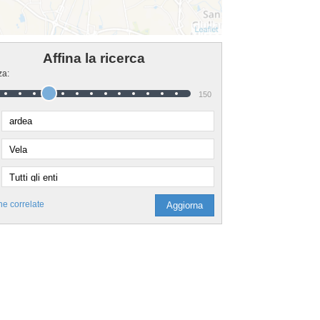
Affina la ricerca
za:
150
he correlate