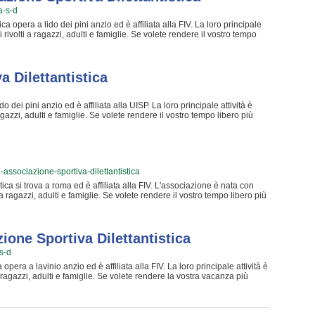
 puoi andare in sede o mandare un messaggio cliccando sul bottone
a-s-d
opera a lido dei pini anzio ed è affiliata alla FIV. La loro principale
rivolti a ragazzi, adulti e famiglie. Se volete rendere il vostro tempo
ito è il caso di testare La vela. I loro istruttori amichevoli e
ostra esperienza ancora più divertente e stimolante con i loro corsi di
nzio, Campeggiatori Romani Associazione Sportiva Dilettantistica è
 che si preparano a concedersi qualche svago all'aria aperta e a
 Dilettantistica
 informarti sui loro corsi puoi andare in sede o inviare un messaggio
o dei pini anzio ed è affiliata alla UISP. La loro principale attività è
gazzi, adulti e famiglie. Se volete rendere il vostro tempo libero più
aso di provare La vela. I loro istruttori gentili e professionali si
ancora più accattivante e stimolante con i loro corsi di vela. Inserita
ssociazione Sportiva Dilettantistica è nota per rendere più
edersi qualche svago all'aria aperta e a contatto con la natura. Se
corsi puoi venire in sede o mandare un messaggio cliccando sul bottone
e-associazione-sportiva-dilettantistica
ca si trova a roma ed è affiliata alla FIV. L'associazione è nata con
a ragazzi, adulti e famiglie. Se volete rendere il vostro tempo libero più
o di testare La vela. I loro istruttori qualificati e professionali si
ancora più particolare e stimolante con i loro corsi di vela. Inserita
 Associazione Sportiva Dilettantistica è famosa per rendere più
si qualche svago all'aria aperta e a contatto con la natura. Se vuoi
ione Sportiva Dilettantistica
 puoi andare in sede o mandare un messaggio cliccando sul bottone
-s-d
opera a lavinio anzio ed è affiliata alla FIV. La loro principale attività è
ragazzi, adulti e famiglie. Se volete rendere la vostra vacanza più
caso di testare La vela. I loro istruttori amichevoli e professionali si
ancora più particolare e stimolante con i loro corsi di vela. Inserita
atollo Associazione Sportiva Dilettantistica è famosa per rendere più