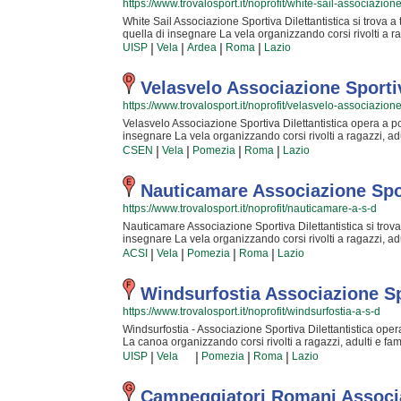
https://www.trovalosport.it/noprofit/white-sail-associazione
bottone "Contattaci" presente nella pagina.
White Sail Associazione Sportiva Dilettantistica si trova a t
quella di insegnare La vela organizzando corsi rivolti a ra
interessante con un'attività un po' diversa dal solito è il ca
|
|
|
|
UISP
Vela
Ardea
Roma
Lazio
impegneranno al massimo per rendere la vostra esperienza 
da tempo nella comunità di tor san lorenzo ardea, White S
movimentate le giornate di coloro che desiderano conceder
Velasvelo Associazione Sportiv
iscriverti o semplicemente scoprire di più sui loro corsi 
https://www.trovalosport.it/noprofit/velasvelo-associazione-
"Contattaci" presente nella pagina.
Velasvelo Associazione Sportiva Dilettantistica opera a pom
insegnare La vela organizzando corsi rivolti a ragazzi, ad
con un'attività un po' diversa dal normale è il caso di speri
|
|
|
|
CSEN
Vela
Pomezia
Roma
Lazio
impegneranno al massimo per rendere la vostra esperienza 
da tempo nella comunità di pomezia, Velasvelo Associazio
giornate di coloro che si preparano a concedersi qualche sv
Nauticamare Associazione Spor
semplicemente avere più informazioni sui loro corsi puo
https://www.trovalosport.it/noprofit/nauticamare-a-s-d
"Contattaci" presente nella pagina.
Nauticamare Associazione Sportiva Dilettantistica si trova a
insegnare La vela organizzando corsi rivolti a ragazzi, ad
con un'attività un po' diversa dalla quotidiana banalità è il 
|
|
|
|
ACSI
Vela
Pomezia
Roma
Lazio
impegneranno al massimo per rendere la vostra esperienza 
da tempo nella comunità di pomezia, Nauticamare Associaz
giornate di coloro che si preparano a concedersi qualche sv
Windsurfostia Associazione Spo
semplicemente informarti sui loro corsi puoi recarti in 
https://www.trovalosport.it/noprofit/windsurfostia-a-s-d
nella pagina.
Windsurfostia - Associazione Sportiva Dilettantistica opera
La canoa organizzando corsi rivolti a ragazzi, adulti e fam
un'attività un po' diversa dalla quotidiana banalità è il ca
|
|
|
|
UISP
Vela
Pomezia
Roma
Lazio
impegneranno al massimo per rendere la vostra esperienza
Inserita da tempo nella comunità di pomezia, Windsurfosti
movimentate le giornate di coloro che vogliono concedersi
Campeggiatori Romani Associaz