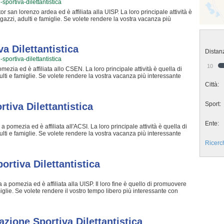
-sportiva-dilettantistica
or san lorenzo ardea ed è affiliata alla UISP. La loro principale attività è
gazzi, adulti e famiglie. Se volete rendere la vostra vacanza più
so di provare La vela. I loro istruttori preparati e professionali si
ancora più accattivante e stimolante con i loro corsi di vela. Inserita
ail Associazione Sportiva Dilettantistica è nota per rendere più
si qualche svago all'aria aperta e a contatto con la natura. Se vuoi
a Dilettantistica
Distan
puoi venire in sede o inviare un messaggio cliccando sul bottone
sportiva-dilettantistica
10
ezia ed è affiliata allo CSEN. La loro principale attività è quella di
ulti e famiglie. Se volete rendere la vostra vacanza più interessante
mentare La vela. I loro istruttori preparati e professionali si
Città:
ancora più particolare e stimolante con i loro corsi di vela. Inserita
ne Sportiva Dilettantistica è famosa per rendere più movimentate le
Sport:
ago all'aria aperta e a contatto con la natura. Se vuoi iscriverti o
tiva Dilettantistica
i venire in sede o mandare un messaggio cliccando sul bottone
Ente:
 pomezia ed è affiliata all'ACSI. La loro principale attività è quella di
ulti e famiglie. Se volete rendere la vostra vacanza più interessante
caso di provare La vela. I loro istruttori preparati e professionali si
Ricerc
ancora più divertente e stimolante con i loro corsi di vela. Inserita
ione Sportiva Dilettantistica è nota per rendere più movimentate le
ago all'aria aperta e a contatto con la natura. Se vuoi iscriverti o
rtiva Dilettantistica
sede o mandare un messaggio cliccando sul bottone "Contattaci" presente
 a pomezia ed è affiliata alla UISP. Il loro fine è quello di promuovere
iglie. Se volete rendere il vostro tempo libero più interessante con
so di sperimentare La canoa. I loro istruttori amichevoli e professionali si
 ancora più accattivante e stimolante con i loro corsi di canoa.
a - Associazione Sportiva Dilettantistica è nota per rendere più
 qualche svago all'aria aperta e a contatto con la natura. Se vuoi
ione Sportiva Dilettantistica