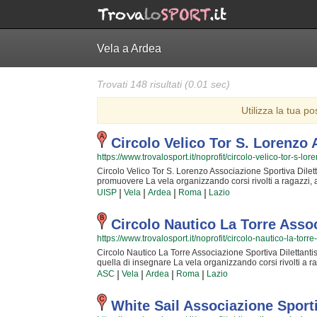
Vela a Ardea
Trovati 148 risultati (0.01 sec)
Utilizza la tua po
Circolo Velico Tor S. Lorenzo
https://www.trovalosport.it/noprofit/circolo-velico-tor-s-lor
Circolo Velico Tor S. Lorenzo Associazione Sportiva Dilettan
promuovere La vela organizzando corsi rivolti a ragazzi, ad
interessante con un'attività un po' diversa dal normale è il 
|
|
|
|
UISP
Vela
Ardea
Roma
Lazio
impegneranno al massimo per rendere la vostra esperienza 
da tempo nella comunità di ardea, Circolo Velico Tor S. L
movimentate le giornate di coloro che si preparano a conc
Circolo Nautico La Torre Assoc
vuoi iscriverti o semplicemente scoprire di più sui loro 
https://www.trovalosport.it/noprofit/circolo-nautico-la-torre
"Contattaci" presente nella pagina.
Circolo Nautico La Torre Associazione Sportiva Dilettantisti
quella di insegnare La vela organizzando corsi rivolti a rag
interessante con un'attività un po' diversa dalla quotidiana b
|
|
|
|
ASC
Vela
Ardea
Roma
Lazio
professionali si impegneranno al massimo per rendere la v
di vela. Inserita da tempo nella comunità di ardea, Circol
rendere più movimentate le giornate di coloro che desider
White Sail Associazione Sporti
natura. Se vuoi iscriverti o semplicemente informarti sui l