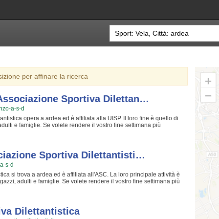
sizione per affinare la ricerca
 Associazione Sportiva Dilettan…
enzo-a-s-d
tistica opera a ardea ed è affiliata alla UISP. Il loro fine è quello di
ulti e famiglie. Se volete rendere il vostro fine settimana più
caso di sperimentare La vela. I loro istruttori gentili e professionali si
ancora più accattivante e stimolante con i loro corsi di vela. Inserita
orenzo Associazione Sportiva Dilettantistica è famosa per rendere più
edersi qualche svago all'aria aperta e a contatto con la natura. Se
iazione Sportiva Dilettantisti…
corsi puoi venire in sede o mandare un messaggio cliccando sul bottone
-a-s-d
ca si trova a ardea ed è affiliata all'ASC. La loro principale attività è
azzi, adulti e famiglie. Se volete rendere il vostro fine settimana più
analità è il caso di provare La vela. I loro istruttori gentili e
ostra esperienza ancora più particolare e stimolante con i loro corsi
o Nautico La Torre Associazione Sportiva Dilettantistica è nota per
ano concedersi qualche svago all'aria aperta e a contatto con la
va Dilettantistica
oro corsi puoi recarti in sede o inviare un messaggio cliccando sul