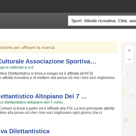
sizione per affinare la ricerca
Culturale Associazione Sportiva…
iago-e-culturale-a-s-d
a Dilettantistica si trova a asiago ed è affiliata all'ACSI.
 attività ricreative e di mettere alla prova ciò che i loro soci migliorano
in incontri settimanali e danno a tutti l'opportunità di imparare gli uni
e di poter confrontare idee e nuove soluzioni! I loro iscritti "storici"
ati da anni ed anni di strettissima collaborazione; per loro non c'è cosa
iscritti! Il divertimento che scaturisce facendo attività ricreative rende
lettantistico Altopiano Dei 7 …
rete cominciato, non potrete più farne a meno!! Prova... e vedrai! Lux
tico-dilettantistico-altopiano-dei-7-comu…
Dilettantistica è una grande famiglia in cui potrai trovare un ambiente
 tempo libero lontano dagli affanni quotidiani. Se vuoi iscriverti o
omuni si trova a gallio ed è affiliata alla FSI. La loro principale attività
 in sede o mandare un messaggio cliccando sul bottone "Contattaci"
ettere alla prova ciò che i loro soci migliorano ogni giorno che ci
anali e danno a chiunque l'opportunità di imparare gli uni dagli altri e di
ontare idee e nuove soluzioni! I loro iscritti "storici" sono tra i migliori
collaborazione; per loro non c'è attività che dia più soddisfazione che
vertimento che scaturisce facendo attività ricreative rende questa attività
va Dilettantistica
on potrete più farne a meno!! Cosa state aspettando??? A.d.s. Circolo