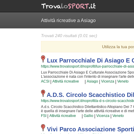
Attività ricreative a Asiago
Trovati 240 risultati (0.01 sec)
Utilizza la tua po
Lux Parrocchiale Di Asiago E 
https://www.trovalosport.it/noprofit/lux-parrocchiale-di-as
Lux Parrocchiale Di Asiago E Culturale Associazione Sportiv
L'associazione è nata con l'intento di insegnare l'arte delle
ogni giorno che ci frequentano! Le loro attività si svolgono 
|
|
|
|
ACSI
Attività ricreative
Asiago
Vicenza
Veneto
dagli altri e di verificare i miglioramenti nel tempo, ma anch
sono tra i più professionali della zona e sono ormai affiat
più bella che condividere la propria esperienza con i nuovi 
A.d.s. Circolo Scacchistico Di
questa attività davvero speciale, per cui, una volta che av
https://www.trovalosport.it/noprofit/a-d-s-circolo-scacchis
Parrocchiale Di Asiago E Culturale Associazione Sportiva 
amichevole e amichevole in cui passare davvero bene il tuo
A.d.s. Circolo Scacchistico Dilettantistico Altopiano Dei 7 C
semplicemente scoprire di più sui loro corsi puoi venire
è quella di insegnare l'arte delle attività ricreative e di m
presente nella pagina.
frequentano! Le loro attività si svolgono in incontri settim
|
|
|
|
FSI
Attività ricreative
Gallio
Vicenza
Veneto
verificare i miglioramenti nel tempo, ma anche di poter confr
della zona e sono ormai affiatati da lustri di strettissima 
condividere la propria esperienza con i nuovi iscritti! Il di
Vivi Parco Associazione Sporti
davvero speciale, per cui, una volta che sarete partiti, n