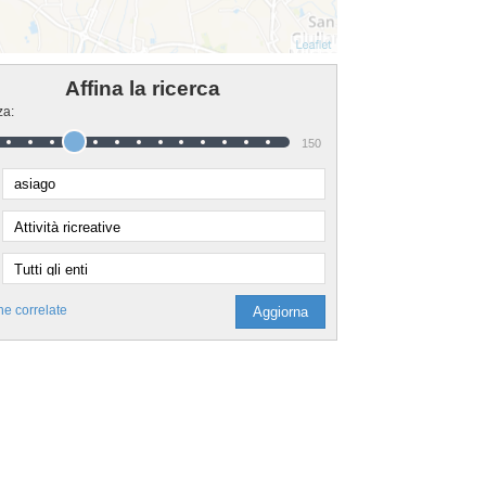
Affina la ricerca
za:
150
he correlate