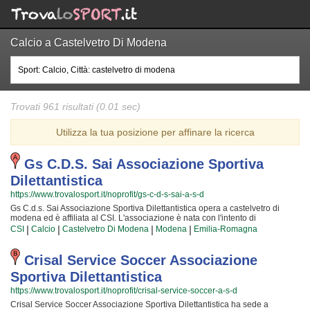
Calcio a Castelvetro Di Modena
Trovati 961 risultati (0.01 sec)
Utilizza la tua posizione per affinare la ricerca
Gs C.d.s. Sai Associazione Sportiva
Dilettantistica
https://www.trovalosport.it/noprofit/gs-c-d-s-sai-a-s-d
Gs C.d.s. Sai Associazione Sportiva Dilettantistica opera a castelvetro di
modena ed è affiliata al CSI. L'associazione è nata con l'intento di
promuovere il calcio organizzando corsi rivolti a bambini e ragazzi. Gs C.d.s.
|
|
|
|
CSI
Calcio
Castelvetro Di Modena
Modena
Emilia-Romagna
Sai Associazione Sportiva Dilettantistica è radicata nella comunità di
castelvetro di modena ha educato generazioni di atleti, accompagnandoli in
tutto il percorso di crescita e di maturazione tipico degli sport di squadra. I
Crisal Service Soccer Associazione
loro istruttori di calcio sono tra i più esperti e qualificati della zona e sono
Sportiva Dilettantistica
sicuramente i più adatti a sviluppare il talento dei bambini che iniziano a
giocare e dei ragazzi che vogliono raggiungere livelli di eccellenza. Per
https://www.trovalosport.it/noprofit/crisal-service-soccer-a-s-d
questo motivo Gs C.d.s. Sai Associazione Sportiva Dilettantistica sarà
Crisal Service Soccer Associazione Sportiva Dilettantistica ha sede a
contenta di accogliere anche tuo figlio nell'associazione, perché possa