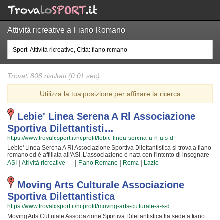
Attività ricreative a Fiano Romano
Trovati 808 risultati (0.01 sec)
Utilizza la tua posizione per affinare la ricerca
Lebie' Linea Serena A Rl Associazione
Sportiva Dilettantisti…
https://www.trovalosport.it/noprofit/lebie-linea-serena-a-rl-a-s-d
Lebie' Linea Serena A Rl Associazione Sportiva Dilettantistica si trova a fiano
romano ed è affiliata all'ASI. L'associazione è nata con l'intento di insegnare
l'arte delle attività ricreative e di mettere alla prova ciò che i loro soci
|
|
|
|
ASI
Attività ricreative
Fiano Romano
Roma
Lazio
migliorano ogni giorno che ci frequentano! Le loro attività si svolgono
durante incontri mensili e danno a tutti l'opportunità di imparare gli uni dagli
altri e di verificare i miglioramenti nel tempo, ma anche di poter confrontare
Moving Arts Culturale Associazione
idee e nuove soluzioni! I loro iscritti "storici" sono tra i più professionali della
Sportiva Dilettantistica
provincia e sono ormai affiatati da lunghi periodi di strettissima
collaborazione; per loro non c'è attività migliore che condividere la propria
https://www.trovalosport.it/noprofit/moving-arts-culturale-a-s-d
esperienza con i nuovi iscritti! La gioia che scaturisce facendo attività
Moving Arts Culturale Associazione Sportiva Dilettantistica ha sede a fiano
ricreative rende questa attività davvero speciale, per cui, una volta che avrete