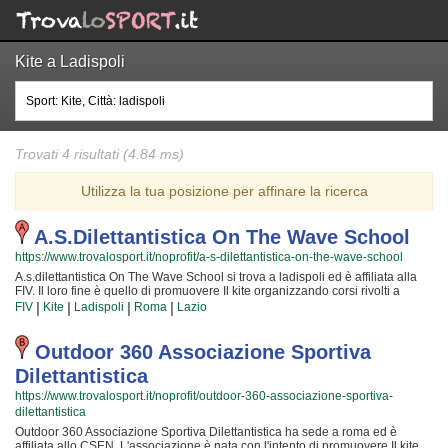
Kite a Ladispoli
Trovati 4 risultati (4.84 ms)
Utilizza la tua posizione per affinare la ricerca
A.s.dilettantistica On The Wave School
https://www.trovalosport.it/noprofit/a-s-dilettantistica-on-the-wave-school
A.s.dilettantistica On The Wave School si trova a ladispoli ed è affiliata alla
FIV. Il loro fine è quello di promuovere Il kite organizzando corsi rivolti a
ragazzi, adulti e famiglie. Se volete rendere il vostro tempo libero più
|
|
|
|
FIV
Kite
Ladispoli
Roma
Lazio
interessante con un'attività un po' diversa dal normale è il caso di provare Il
kite. I loro istruttori preparati e professionali si impegneranno al massimo per
rendere la vostra esperienza ancora più divertente e stimolante con i loro
Outdoor 360 Associazione Sportiva
corsi di kite. Inserita da tempo nella comunità di ladispoli, A.s.dilettantistica
Dilettantistica
On The Wave School è nota per rendere più movimentate le giornate di
coloro che vogliono concedersi qualche svago all'aria aperta e a contatto
https://www.trovalosport.it/noprofit/outdoor-360-associazione-sportiva-
con la natura. Se vuoi iscriverti o semplicemente avere più informazioni sui
dilettantistica
loro corsi puoi venire in sede o scrivere un messaggio cliccando sul bottone
"Contattaci" presente nella pagina.
Outdoor 360 Associazione Sportiva Dilettantistica ha sede a roma ed è
affiliata allo CSEN. L'associazione è nata con l'intento di promuovere Il kite