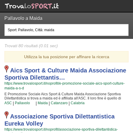
Pallavolo a Maida
Trovati 80 risultati (0.01 sec)
Utilizza la tua posizione per affinare la ricerca
Aics Sport & Culture Maida Associazione
Sportiva Dilettantis…
https://www.trovalosport.it/noprofit/e-promozione-sociale-aics-sport-culture-
maida-a-s-d
E Promozione Sociale Aics Sport & Culture Maida Associazione Sportiva
Dilettantistica si trova a maida ed è affiliata all'ASC. Il loro fine è quello di
promuovere la pallavolo proponendo corsi rivolti a bambini e ragazzi. E
|
|
|
|
ASC
Pallavolo
Maida
Catanzaro
Calabria
Promozione Sociale Aics Sport & Culture Maida Associazione Sportiva
Dilettantistica è radicata nella comunità di maida ha educato generazioni di
atleti, accompagnandoli in tutto il percorso di crescita e di maturazione tipico
Associazione Sportiva Dilettantistica
degli sport di squadra. I loro istruttori di pallavolo sono tra i più esperti e
Eureka Volley
qualificati della zona e sono sicuramente i più adatti a sviluppare il talento
dei bambini che iniziano a giocare e dei ragazzi che vogliono raggiungere
https://www.trovalosport.it/noprofit/associazione-sportiva-dilettantistica-
livelli di eccellenza. Per questo motivo E Promozione Sociale Aics Sport &