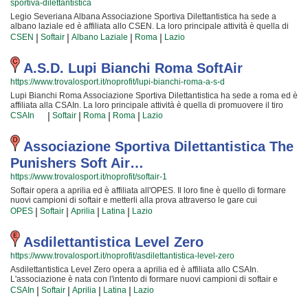
sportiva-dilettantistica
tanti trucchetti imparati in tutta una vita! Chi vuole fare oggi softair deve
affidarsi solamente a dei sicuri professionisti. Tminterforce Associazione
Legio Severiana Albana Associazione Sportiva Dilettantistica ha sede a
Sportiva Dilettantistica è in quel gruppo di associazioni che possono davvero
albano laziale ed è affiliata allo CSEN. La loro principale attività è quella di
offrire questa certezza. Tminterforce Associazione Sportiva Dilettantistica è
formare nuovi sportivi di softair e metterli alla prova attraverso le competizioni
|
|
|
|
CSEN
Softair
Albano Laziale
Roma
Lazio
una grande comunità in cui potrai trovare un ambiente sincero e sereno in
cui partecipiamo o che organizzano insieme allo CSEN! Il tutto all'insegna
cui impiegare davvero gradevole il tuo tempo libero. Se vuoi iscriverti o
della assoluta sicurezza e... del divertimento! Certo, non tutti possono avere
semplicemente informarti sui loro corsi puoi venire in sede o inviare un
la certezza di diventare dei campioni ma è sicurezza che ognuno possa
A.S.D. Lupi Bianchi Roma SoftAir
messaggio cliccando sul bottone "Contattaci" presente nella pagina.
avere questa ambizione e coltivare le proprie passioni! Gli istruttori sono i
https://www.trovalosport.it/noprofit/lupi-bianchi-roma-a-s-d
migliori della Provincia ed hanno alle loro spalle anni ed anni di competenze
nell'ambiente; per loro non c'è cosa migliore del crescere nuove generazioni
Lupi Bianchi Roma Associazione Sportiva Dilettantistica ha sede a roma ed è
di atleti e condividere la propria passione, abilità... e i tanti trucchetti imparati
affiliata alla CSAIn. La loro principale attività è quella di promuovere il tiro
in tutta una vita! Chi vuole fare oggi softair deve affidarsi unicamente a dei
tattico sportivo offrendo gare sul territorio e corsi per bambini, ragazzi e
|
|
|
|
CSAIn
Softair
Roma
Roma
Lazio
veri professionisti. Legio Severiana Albana Associazione Sportiva
adulti. L'attività è incentrata sia sulla definizione delle capacità motorie e
Dilettantistica è in quel gruppo di associazioni che possono davvero offrire
fisiche degli atleti sia sulla creazione di quelle qualità personali che si
questa sicurezza. Legio Severiana Albana Associazione Sportiva
acquisiscono quotidianamente affrontando sfide difficili. Proprio per questo
Associazione Sportiva Dilettantistica The
Dilettantistica è una grande comunità in cui potrai trovare un ambiente
motivo gli allenatori sono tra i più preparati della provincia e sono convinti di
Punishers Soft Air…
gradevole e sereno in cui trascorrere davvero sincero il tuo tempo. Se vuoi
poter trasmettere quelle qualità in cui Lupi Bianchi Roma Associazione
iscriverti o semplicemente informarti sui loro corsi puoi andare in sede o
Sportiva Dilettantistica crede fin dalla sua fondazione. La passione, i sacrifici
https://www.trovalosport.it/noprofit/softair-1
inviare un messaggio cliccando sul bottone "Contattaci" presente nella
e la continua ricerca della chiave per migliorare e superare i propri limiti
pagina.
Softair opera a aprilia ed è affiliata all'OPES. Il loro fine è quello di formare
personali rendono il tiro tattico sportivo uno sport unico e da cui si viene
nuovi campioni di softair e metterli alla prova attraverso le gare cui
immediatamente colpiti. Lupi Bianchi Roma Associazione Sportiva
partecipiamo o che organizzano insieme all'OPES! Il tutto all'insegna della
|
|
|
|
Dilettantistica è una grande comunità in cui potrai trovare nuovi amici con cui
OPES
Softair
Aprilia
Latina
Lazio
totale sicurezza e... del divertimento! Certo, non tutti possono avere la
allenarti, istruttori qualificati e un ambiente amichevole. Se vuoi iscriverti o
sicurezza di diventare dei campioni ma è sicurezza che ognuno possa avere
semplicemente informarti sui loro corsi puoi venire in sede o inviare un
questa ambizione e coltivare i grandi sogni della Vita! Gli istruttori sono i più
Asdilettantistica Level Zero
messaggio cliccando sul bottone "Contattaci" presente nella pagina.
professionali della Provincia ed hanno alle loro spalle anni ed anni di
https://www.trovalosport.it/noprofit/asdilettantistica-level-zero
competenze in questo mondo; per loro non c'è cosa migliore del crescere
nuove generazioni di atleti e mettere a disposizione la propria passione,
Asdilettantistica Level Zero opera a aprilia ed è affiliata allo CSAIn.
abilità... e i tanti trucchetti imparati in una vita di sacrifici! Chi vuole fare oggi
L'associazione è nata con l'intento di formare nuovi campioni di softair e
softair deve affidarsi unicamente a dei veri professionisti. Softair è in quel
metterli alla prova attraverso le gare cui partecipiamo o che organizzano
|
|
|
|
CSAIn
Softair
Aprilia
Latina
Lazio
gruppo di associazioni che possono davvero offrire questa sicurezza. Softair
insieme allo CSAIn! Il tutto all'insegna della massima sicurezza e... del
è una grande comunità in cui potrai trovare un ambiente sincero e sereno in