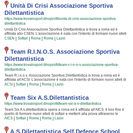
divertimento! Certo, non tutti possono avere la sicurezza di diventare dei
cui impiegare davvero gradevole il tuo tempo libero. Se vuoi iscriverti o
campioni ma è certezza che ognuno possa avere questa ambizione e
Unità Di Crisi Associazione Sportiva
semplicemente avere più informazioni sui loro corsi puoi venire in sede o
coltivare le proprie passioni! Gli istruttori sono i più preparati della Provincia
Dilettantistica
inviare un messaggio cliccando sul bottone "Contattaci" presente nella
ed hanno alle loro spalle anni ed anni di competenze nell'ambiente; per loro
pagina.
non c'è cosa più bella del crescere nuove generazioni di atleti e condividere
https://www.trovalosport.it/noprofit/unita-di-crisi-associazione-sportiva-
la propria passione, abilità... e i tanti trucchetti imparati in una vita di sacrifici!
dilettantistica
Chi vuole fare oggi softair deve affidarsi esclusivamente a dei sicuri
professionisti. Asdilettantistica Level Zero è in quel gruppo di associazioni
Unità Di Crisi Associazione Sportiva Dilettantistica si trova a roma ed è
che possono davvero dare questa certezza. Asdilettantistica Level Zero è
affiliata allo CSEN. L'associazione è nata con l'intento di formare nuovi atleti
una grande famiglia in cui potrai trovare un ambiente amichevole e sereno in
di softair e metterli alla prova attraverso le gare cui partecipiamo o che
|
|
|
|
CSEN
Softair
Roma
Roma
Lazio
cui passare davvero amichevole il tuo tempo. Se vuoi iscriverti o
organizzano insieme allo CSEN! Il tutto all'insegna della totale sicurezza e...
semplicemente informarti sui loro corsi puoi recarti in sede o scrivere un
del divertimento! Certo, non tutti possono avere la sicurezza di diventare dei
messaggio cliccando sul bottone "Contattaci" presente nella pagina.
campioni ma è certezza che ognuno possa avere questa ambizione e
Team R.i.n.o.s. Associazione Sportiva
coltivare i propri sogni! Gli istruttori sono i più preparati della Provincia ed
Dilettantistica
hanno alle loro spalle anni ed anni di esperienze in questo mondo; per loro
non c'è cosa migliore del crescere nuove generazioni di atleti e condividere
https://www.trovalosport.it/noprofit/team-r-i-n-o-s-associazione-sportiva-
la propria passione, abilità... e i tanti trucchetti imparati in tutta una vita! Chi
dilettantistica
vuole fare oggi softair deve affidarsi unicamente a dei sinceri professionisti.
Unità Di Crisi Associazione Sportiva Dilettantistica è in quel gruppo di
Team R.i.n.o.s. Associazione Sportiva Dilettantistica si trova a roma ed è
associazioni che possono davvero offrire questa certezza. Unità Di Crisi
affiliata all'ACSI. L'associazione è nata con l'intento di formare nuovi atleti di
Associazione Sportiva Dilettantistica è una grande famiglia in cui potrai
softair e metterli alla prova attraverso le competizioni cui partecipiamo o che
|
|
|
|
ACSI
Softair
Roma
Roma
Lazio
trovare un ambiente amichevole e sereno in cui passare davvero sincero il
organizzano insieme all'ACSI! Il tutto all'insegna della totale sicurezza e... del
tuo tempo. Se vuoi iscriverti o semplicemente informarti sui loro corsi puoi
divertimento! Certo, non tutti possono avere la sicurezza di diventare dei
venire in sede o inviare un messaggio cliccando sul bottone "Contattaci"
campioni ma è certezza che ognuno possa avere questa ambizione e
Team Six A.s.dilettantistica
presente nella pagina.
coltivare i grandi sogni della Vita! Gli istruttori sono i più professionali della
https://www.trovalosport.it/noprofit/team-six-a-s-dilettantistica
Provincia ed hanno alle loro spalle anni ed anni di competenze in questo
mondo; per loro non c'è cosa che dia più soddisfazione del crescere nuove
Team Six A.s.dilettantistica opera a roma ed è affiliata all'AICS. Il loro fine è
generazioni di atleti e mettere a disposizione la propria passione, abilità... e i
quello di formare nuovi atleti di softair e metterli alla prova attraverso le
tanti trucchetti imparati in una vita di sacrifici! Chi vuole fare oggi softair deve
competizioni cui partecipiamo o che organizzano insieme all'AICS! Il tutto
|
|
|
|
AICS
Softair
Roma
Roma
Lazio
affidarsi unicamente a dei sicuri professionisti. Team R.i.n.o.s. Associazione
all'insegna della assoluta sicurezza e... del divertimento! Certo, non tutti
Sportiva Dilettantistica è in quel gruppo di associazioni che possono davvero
possono avere la certezza di diventare dei campioni ma è certezza che
dare questa certezza. Team R.i.n.o.s. Associazione Sportiva Dilettantistica è
ognuno possa avere questa ambizione e coltivare i grandi sogni della Vita!
A.s.dilettantistica Self Defence School