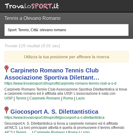
Tennis a Olevano Romano
Trovati 125 risultati (0.01 sec)
Utilizza la tua posizione per affinare la ricerca
Carpineto Romano Tennis Club
Associazione Sportiva Dilettant…
https://www.trovalosport.it/noprofit/carpineto-romano-tennis-club-a-s-d
Carpineto Romano Tennis Club Associazione Sportiva Dilettantistica si trova
a carpineto romano ed è affiliata alla UISP. L'associazione è nata con
l'intento di promuovere il tennis proponendo tornei sul territorio e corsi per
|
|
|
|
UISP
Tennis
Carpineto Romano
Roma
Lazio
bambini, ragazzi e adulti. L'attività è incentrata sia sulla definizione delle
capacità motorie e fisiche degli atleti sia sulla creazione di quelle qualità
personali che si acquisiscono quotidianamente affrontando sfide difficili.
Giocosport A. S. Dilettantistica
Proprio per questo motivo gli istruttori sono tra i migliori della Provincia e
https://www.trovalosport.it/noprofit/giocosport-a-s-dilettantistica
sono convinti di poter trasmettere quegli ideali in cui Carpineto Romano
Tennis Club Associazione Sportiva Dilettantistica crede fin dalla sua
Giocosport A. S. Dilettantistica si trova a carpineto romano ed è affiliata
fondazione. La passione, i sacrifici e la continua ricerca della chiave per
all'AICS. La loro principale attività è quella di promuovere il tennis offrendo
migliorare e superare i propri limiti personali rendono il tennis uno sport
tornei sul territorio e corsi per bambini, ragazzi e adulti. L'attività è incentrata
|
|
|
|
AICS
Tennis
Carpineto Romano
Roma
Lazio