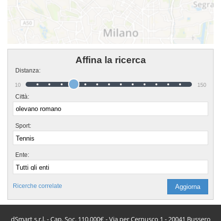
Affina la ricerca
Distanza:
10
150
Città:
Sport:
Ente:
Ricerche correlate
dSmart s.r.l. - Cap. Soc. 110.000€ - Via per Cernusco 1 - 20041 Bussero