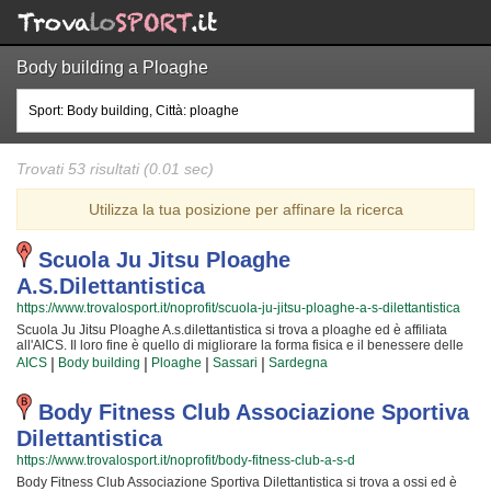
Body building a Ploaghe
Trovati 53 risultati (0.01 sec)
Utilizza la tua posizione per affinare la ricerca
Scuola Ju Jitsu Ploaghe
A.s.dilettantistica
https://www.trovalosport.it/noprofit/scuola-ju-jitsu-ploaghe-a-s-dilettantistica
Scuola Ju Jitsu Ploaghe A.s.dilettantistica si trova a ploaghe ed è affiliata
all'AICS. Il loro fine è quello di migliorare la forma fisica e il benessere delle
persone organizzando corsi sul territorio (anche per bambini e ragazzi). I loro
|
|
|
|
AICS
Body building
Ploaghe
Sassari
Sardegna
corsi aiutano a sviluppare le capacità motorie e fisiche ed a servono a il
proprio aspetto fisico per arrivare ad una maggior sicurezza individuale
lavorando anche sulla propria autostima. I loro istruttori sono i migliori della
Body Fitness Club Associazione Sportiva
provincia e si preparano costantemente partecipando alle lezioni {text_aff3}
Dilettantistica
per garantire la massima tranquillità e professionalità ai loro iscritti. Il risultato
e il divertimento che nascono facendo body building rendono questa attività
https://www.trovalosport.it/noprofit/body-fitness-club-a-s-d
davvero speciale, per cui, una volta che avrete cominciato, non potrete più
Body Fitness Club Associazione Sportiva Dilettantistica si trova a ossi ed è
dimenticarla! Prova... e vedrai! Scuola Ju Jitsu Ploaghe A.s.dilettantistica è