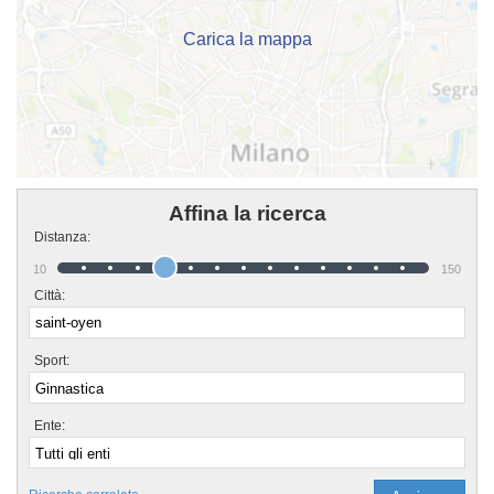
"Contattaci" presente nella pagina.
Carica la mappa
Affina la ricerca
Distanza:
10
150
Città:
Sport:
Ente: