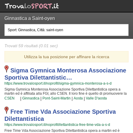
Ginnastica a Saint-oyen
Trovati 59 risultati (0.01 sec)
Utilizza la tua posizione per affinare la ricerca
Sigma Gymnica Monterosa Associazione
Sportiva Dilettantistic…
https://www.trovalosport.it/noprofit/sigma-gymnica-monterosa-a-s-d
Sigma Gymnica Monterosa Associazione Sportiva Dilettantistica opera a
martin ed è affiliata alla FGI, allo CSEN. Il loro fine è quello di promuovere la
ginnastica proponendo gare sul territorio e corsi per bambini, ragazzi e
|
|
|
|
CSEN
Ginnastica
Pont-Saint-Martin
Aosta
Valle D'aosta
adulti. L'attività è incentrata sia sulla definizione delle capacità motorie e
fisiche degli atleti sia sulla implementazione di quelle qualità personali che si
acquisiscono quotidianamente affrontando sfide complesse. Proprio per
Free Time Vda Associazione Sportiva
questo motivo gli allenatori sono tra i più preparati della zona e sono capaci
Dilettantistica
di trasmettere quelle qualità in cui Sigma Gymnica Monterosa Associazione
Sportiva Dilettantistica crede fin dalla sua fondazione. La passione, i sacrifici
https://www.trovalosport.it/noprofit/ilettantistica-free-time-vda-a-s-d
e la continua ricerca della chiave per migliorare e superare i propri limiti
Free Time Vda Associazione Sportiva Dilettantistica opera a martin ed è
personali rendono la ginnastica uno sport unico e da cui si viene