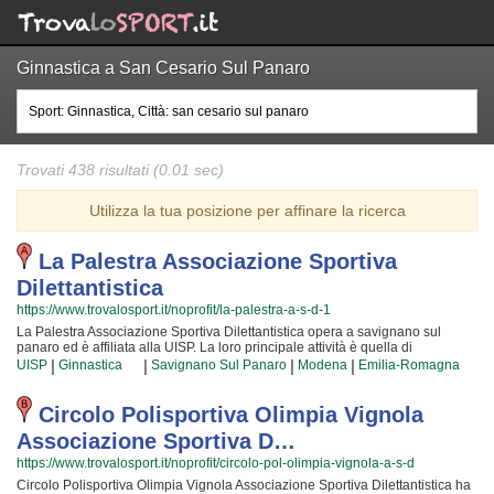
Ginnastica a San Cesario Sul Panaro
Trovati 438 risultati (0.01 sec)
Utilizza la tua posizione per affinare la ricerca
La Palestra Associazione Sportiva
Dilettantistica
https://www.trovalosport.it/noprofit/la-palestra-a-s-d-1
La Palestra Associazione Sportiva Dilettantistica opera a savignano sul
panaro ed è affiliata alla UISP. La loro principale attività è quella di
promuovere Le arti marziali organizzando corsi per bambini, ragazzi e adulti.
|
|
|
|
UISP
Ginnastica
Savignano Sul Panaro
Modena
Emilia-Romagna
Se desiderate che vostro figlio o vostra figlia impari la disciplina, il rispetto e
la concentrazione, Le arti marziali è sicuramente lo sport più adatto. I loro
maestri di arti marziali seguiranno i vostri figli quotidianamente, ma restando
Circolo Polisportiva Olimpia Vignola
sempre nell'ottica di sviluppare i talenti e le capacità personali di ciascun
Associazione Sportiva D…
atleta. La Palestra Associazione Sportiva Dilettantistica da sempre accoglie i
bambini e i ragazzi di savignano sul panaro, in un ambiente serio e sano, in
https://www.trovalosport.it/noprofit/circolo-pol-olimpia-vignola-a-s-d
cui i vostri figli troveranno sicuramente uno sfogo e uno svago e tanti nuovi
Circolo Polisportiva Olimpia Vignola Associazione Sportiva Dilettantistica ha
amici. Gli allenamenti si tengono in palestra a savignano sul panaro e