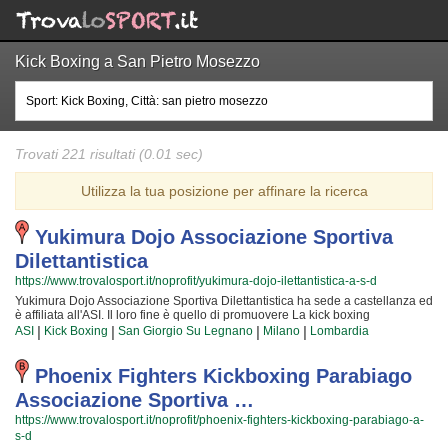
Kick Boxing a San Pietro Mosezzo
Trovati 221 risultati (0.01 sec)
Utilizza la tua posizione per affinare la ricerca
Yukimura Dojo Associazione Sportiva
Dilettantistica
https://www.trovalosport.it/noprofit/yukimura-dojo-ilettantistica-a-s-d
Yukimura Dojo Associazione Sportiva Dilettantistica ha sede a castellanza ed
è affiliata all'ASI. Il loro fine è quello di promuovere La kick boxing
organizzando corsi per bambini, ragazzi e adulti. Se desiderate che vostro
|
|
|
|
ASI
Kick Boxing
San Giorgio Su Legnano
Milano
Lombardia
figlio o vostra figlia impari la disciplina, il rispetto e la concentrazione, La kick
boxing è sicuramente lo sport più adatto. I loro maestri di kick boxing
seguiranno i vostri figli passo per passo, ma restando sempre nell'ottica di
Phoenix Fighters Kickboxing Parabiago
sviluppare i talenti e le capacità personali di ciascun atleta. Yukimura Dojo
Associazione Sportiva …
Associazione Sportiva Dilettantistica da sempre accoglie i bambini e i
ragazzi di castellanza, in un ambiente serio e sano, in cui i vostri figli
https://www.trovalosport.it/noprofit/phoenix-fighters-kickboxing-parabiago-a-
troveranno sicuramente uno sfogo e uno svago e tanti nuovi amici. Gli
s-d
allenamenti si svolgono in palestra a castellanza e seguono l'andamento del