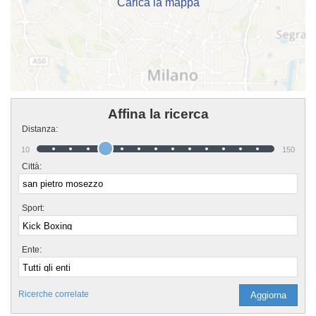
Carica la mappa
Affina la ricerca
Distanza:
10
150
Città:
Sport:
Ente:
Ricerche correlate