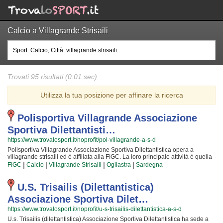
Calcio a Villagrande Strisaili
Trovati 95 risultati (0.01 sec)
Utilizza la tua posizione per affinare la ricerca
Polisportiva Villagrande Associazione
Sportiva Dilettantisti…
https://www.trovalosport.it/noprofit/pol-villagrande-a-s-d
Polisportiva Villagrande Associazione Sportiva Dilettantistica opera a
villagrande strisaili ed è affiliata alla FIGC. La loro principale attività è quella
di promuovere il calcio organizzando corsi rivolti a bambini e ragazzi.
|
|
|
|
FIGC
Calcio
Villagrande Strisaili
Ogliastra
Sardegna
Polisportiva Villagrande Associazione Sportiva Dilettantistica è radicata nella
comunità di villagrande strisaili ha educato generazioni di atleti,
accompagnandoli in tutto il percorso di crescita e di maturazione tipico degli
U.s. Trisailis (dilettantistica)
sport di squadra. I loro istruttori di calcio sono tra i più esperti e qualificati
Associazione Sportiva Dilet…
della zona e sono sicuramente i più adatti a sviluppare il talento dei bambini
che iniziano a giocare e dei ragazzi che vogliono raggiungere livelli di
https://www.trovalosport.it/noprofit/u-s-trisailis-dilettantistica-a-s-d
eccellenza. Per questo motivo Polisportiva Villagrande Associazione
U.s. Trisailis (dilettantistica) Associazione Sportiva Dilettantistica ha sede a
Sportiva Dilettantistica sarà lieta di accogliere anche tuo figlio all'interno