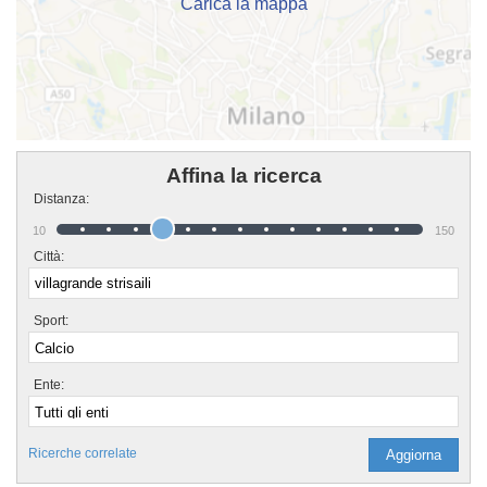
Carica la mappa
Affina la ricerca
Distanza:
10
150
Città:
Sport:
Ente:
Ricerche correlate