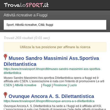
Attività ricreative a Fiuggi
Trovati 269 risultati (0.01 sec)
Utilizza la tua posizione per affinare la ricerca
Museo Sandro Massimini Ass.sportiva
Dilettantistica
https://www.trovalosport.it/noprofit/museo-sandro-massimini-ass-sportiva-
dilettantistica
Museo Sandro Massimini Ass.sportiva Dilettantistica opera a fiuggi ed è
affiliata allo CSEN. L'associazione è nata con l'intento di promuovere Le arti
marziali organizzando corsi per bambini, ragazzi e adulti. Se desiderate che
|
|
|
|
CSEN
Attività ricreative
Fiuggi
Frosinone
Lazio
vostro figlio o vostra figlia impari la disciplina, il rispetto e la concentrazione,
Le arti marziali è sicuramente lo sport giusto. I loro maestri di arti marziali
seguiranno i vostri figli passo per passo, ma restando sempre nell'ottica di
Ovunque Ancora A. S. Dilettantistica
sviluppare i talenti e le capacità personali di ciascun atleta. Museo Sandro
https://www.trovalosport.it/noprofit/ovunque-ancora-a-s-dilettantistica
Massimini Ass.sportiva Dilettantistica da sempre accoglie i bambini e i
ragazzi di fiuggi, in un ambiente serio e sano, in cui i vostri figli troveranno
Ovunque Ancora A. S. Dilettantistica ha sede a / fiuggi ed è affiliata all'ASI.
sicuramente uno sfogo e uno svago e tanti nuovi amici. Gli allenamenti si
L'associazione è nata con l'intento di insegnare l'arte delle attività ricreative e