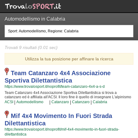
Automodellismo in Calabria
Trovati 9 risultati (0.01 sec)
Utilizza la tua posizione per affinare la ricerca
Team Catanzaro 4x4 Associazione
Sportiva Dilettantistica
https://www.trovalosport.it/noprofit/team-catanzaro-4x4-a-s-d
Team Catanzaro 4x4 Associazione Sportiva Dilettantistica si trova a
catanzaro ed è affiliata all'ACSI. Il loro fine è quello di insegnare L'alpinismo
organizzando corsi rivolti a ragazzi, adulti e famiglie. Se volete rendere il
|
|
|
|
ACSI
Automodellismo
Catanzaro
Catanzaro
Calabria
vostro tempo libero più interessante con un'attività un po' diversa dalla
quotidiana banalità è il caso di testare L'alpinismo. I loro istruttori preparati e
professionali si impegneranno al massimo per rendere la vostra esperienza
Mif 4x4 Movimento In Fuori Strada
ancora più particolare e stimolante con i loro corsi di alpinismo. Inserita da
Dilettantistica
tempo nella comunità di catanzaro, Team Catanzaro 4x4 Associazione
Sportiva Dilettantistica è famosa per rendere più movimentate le giornate di
https://www.trovalosport.it/noprofit/mif-4x4-movimento-in-fuori-strada-
coloro che desiderano concedersi qualche svago all'aria aperta e a contatto
dilettantistica
con la natura. Se vuoi iscriverti o semplicemente avere più informazioni sui