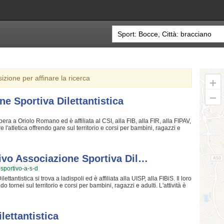
sizione per affinare la ricerca
ne Sportiva Dilettantistica
era a Oriolo Romano ed è affiliata al CSI, alla FIB, alla FIR, alla FIPAV,
 l'atletica offrendo gare sul territorio e corsi per bambini, ragazzi e
ità motorie e fisiche degli atleti sia sulla creazione di quelle qualità
 sfide complesse. Proprio per questo motivo gli allenatori sono tra i
e quelle qualità in cui Polisportiva Oriolo Associazione Sportiva
acrifici e la continua ricerca della chiave per crescere e superare i
tivo Associazione Sportiva Dil…
e da cui si viene immediatamente stupiti. Polisportiva Oriolo
o-sportivo-a-s-d
n cui potrai trovare nuovi amici con cui allenarti, istruttori qualificati e
formarti sui loro corsi puoi andare in sede o inviare un messaggio
ttantistica si trova a ladispoli ed è affiliata alla UISP, alla FIBiS. Il loro
 tornei sul territorio e corsi per bambini, ragazzi e adulti. L'attività è
siche degli atleti sia sulla formazione di quelle qualità personali che si
oprio per questo motivo gli istruttori sono tra i migliori della Provincia
entro Biliardo Sportivo Associazione Sportiva Dilettantistica crede fin
erca della chiave per migliorare e superare i propri limiti personali
lettantistica
ene immediatamente rapiti. I Grifoni- Centro Biliardo Sportivo