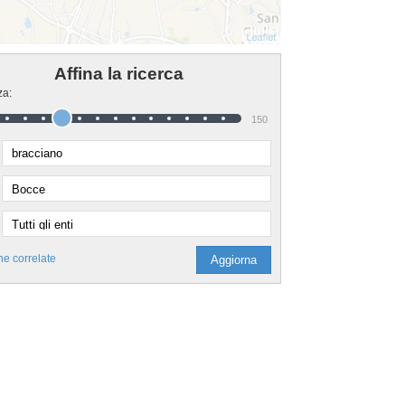
Affina la ricerca
za:
150
he correlate