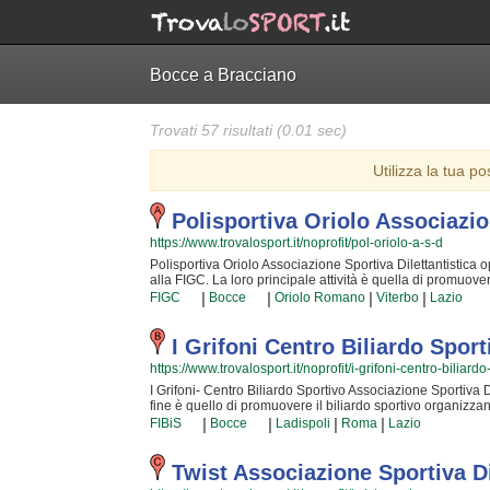
Bocce a Bracciano
Trovati 57 risultati (0.01 sec)
Utilizza la tua po
Polisportiva Oriolo Associazio
https://www.trovalosport.it/noprofit/pol-oriolo-a-s-d
Polisportiva Oriolo Associazione Sportiva Dilettantistica op
alla FIGC. La loro principale attività è quella di promuovere
adulti. L'attività è incentrata sia sullo sviluppo delle capac
|
|
|
|
FIGC
Bocce
Oriolo Romano
Viterbo
Lazio
personali che si acquisiscono quotidianamente affrontando
più preparati della provincia e sono in grado di trasmetter
Dilettantistica crede fin dalla sua genesi. La passione, i s
I Grifoni Centro Biliardo Spor
propri limiti personali rendono l'atletica uno sport unico 
https://www.trovalosport.it/noprofit/i-grifoni-centro-biliard
Associazione Sportiva Dilettantistica è una grande famiglia i
un ambiente ideale. Se vuoi iscriverti o semplicemente in
I Grifoni- Centro Biliardo Sportivo Associazione Sportiva Dile
cliccando sul bottone "Contattaci" presente nella pagina.
fine è quello di promuovere il biliardo sportivo organizzando
incentrata sia sul miglioramento delle capacità motorie e fi
|
|
|
|
FIBiS
Bocce
Ladispoli
Roma
Lazio
acquisiscono quotidianamente affrontando sfide difficili. Pr
e sono capaci di trasmettere quei valori in cui I Grifoni- C
dalla sua genesi. La passione, i sacrifici e la continua ric
Twist Associazione Sportiva Di
rendono il biliardo sportivo uno sport unico e da cui si vi