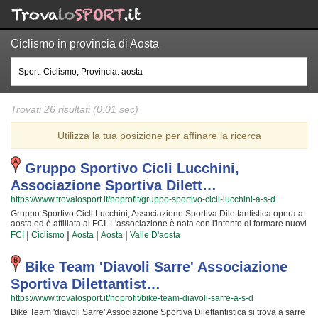
Ciclismo in provincia di Aosta
Trovati 26 risultati (0.01 sec)
Utilizza la tua posizione per affinare la ricerca
Gruppo Sportivo Cicli Lucchini,
Associazione Sportiva Dilett…
https://www.trovalosport.it/noprofit/gruppo-sportivo-cicli-lucchini-a-s-d
Gruppo Sportivo Cicli Lucchini, Associazione Sportiva Dilettantistica opera a
aosta ed è affiliata al FCI. L'associazione è nata con l'intento di formare nuovi
sportivi di ciclismo e metterli alla prova attraverso le competizioni cui
|
|
|
|
FCI
Ciclismo
Aosta
Aosta
Valle D'aosta
partecipiamo o che organizzano insieme al FCI! Il tutto all'insegna della
totale sicurezza e... del divertimento! Certo, non tutti possono avere la
certezza di diventare dei campioni ma è certezza che ognuno possa avere
Bike Team 'diavoli Sarre' Associazione
questa ambizione e coltivare le proprie passioni! Gli istruttori sono i più
Sportiva Dilettantist…
preparati della Provincia ed hanno alle loro spalle anni ed anni di
esperienze nel settore; per loro non c'è cosa che dia più soddisfazione del
https://www.trovalosport.it/noprofit/bike-team-diavoli-sarre-a-s-d
crescere nuove generazioni di atleti e condividere la propria passione,
Bike Team 'diavoli Sarre' Associazione Sportiva Dilettantistica si trova a sarre
abilità... e i tanti trucchetti imparati in una vita di sacrifici! Chi vuole fare oggi