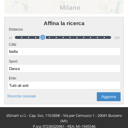
Affina la ricerca
Distanza:
10
150
Città:
Sport:
Ente:
Ricerche correlate
dSmart s.r.l. - Cap. Soc. 110.000€ - Via per Cernusco 1 - 20041 Bussero
(MI)
P.iva: 07236320961 - REA: MI-1945546