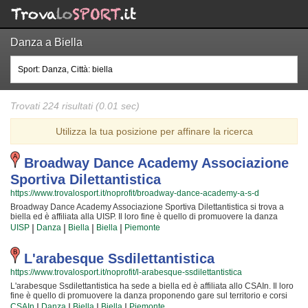
Danza a Biella
Trovati 224 risultati (0.01 sec)
Utilizza la tua posizione per affinare la ricerca
Broadway Dance Academy Associazione
Sportiva Dilettantistica
https://www.trovalosport.it/noprofit/broadway-dance-academy-a-s-d
Broadway Dance Academy Associazione Sportiva Dilettantistica si trova a
biella ed è affiliata alla UISP. Il loro fine è quello di promuovere la danza
organizzando gare sul territorio e corsi per bambini, ragazzi e adulti. L'attività
|
|
|
|
UISP
Danza
Biella
Biella
Piemonte
è incentrata sia sulla definizione delle capacità motorie e fisiche degli atleti
sia sulla formazione di quelle qualità personali che si acquisiscono
quotidianamente affrontando sfide articolate. Proprio per questo motivo gli
L'arabesque Ssdilettantistica
allenatori sono tra i più preparati della zona e sono in grado di trasmettere
https://www.trovalosport.it/noprofit/l-arabesque-ssdilettantistica
quei valori in cui Broadway Dance Academy Associazione Sportiva
Dilettantistica crede fin dalla sua fondazione. La passione, i sacrifici e la
L'arabesque Ssdilettantistica ha sede a biella ed è affiliata allo CSAIn. Il loro
continua ricerca della chiave per crescere e superare i propri limiti personali
fine è quello di promuovere la danza proponendo gare sul territorio e corsi
rendono la danza uno sport unico e da cui si viene immediatamente colpiti.
per bambini, ragazzi e adulti. L'attività è incentrata sia sulla definizione delle
|
|
|
|
CSAIn
Danza
Biella
Biella
Piemonte