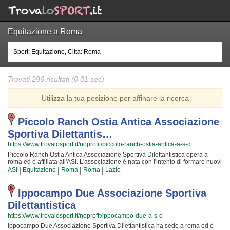
Equitazione a Roma
Trovati 296 risultati (0.01 sec)
Utilizza la tua posizione per affinare la ricerca
Piccolo Ranch Ostia Antica Associazione
Sportiva Dilettantis…
https://www.trovalosport.it/noprofit/piccolo-ranch-ostia-antica-a-s-d
Piccolo Ranch Ostia Antica Associazione Sportiva Dilettantistica opera a
roma ed è affiliata all'ASI. L'associazione è nata con l'intento di formare nuovi
atleti di equitazione e metterli alla prova attraverso le competizioni cui
|
|
|
|
ASI
Equitazione
Roma
Roma
Lazio
partecipiamo o che organizzano insieme all'ASI! Il tutto all'insegna della
massima sicurezza e... del divertimento! Certo, non tutti possono avere la
sicurezza di diventare dei campioni ma è sicurezza che chiunque possa
Ippocampo Due Associazione Sportiva
avere questa ambizione e coltivare i grandi sogni della Vita! Gli istruttori sono
Dilettantistica
i più preparati della Provincia ed hanno alle loro spalle anni ed anni di
esperienze in questo mondo; per loro non c'è cosa più bella del crescere
https://www.trovalosport.it/noprofit/ippocampo-due-a-s-d
nuove generazioni di atleti e mettere a disposizione la propria passione,
Ippocampo Due Associazione Sportiva Dilettantistica ha sede a roma ed è
abilità... e i tanti trucchetti imparati in tutta una vita! Chi vuole fare oggi