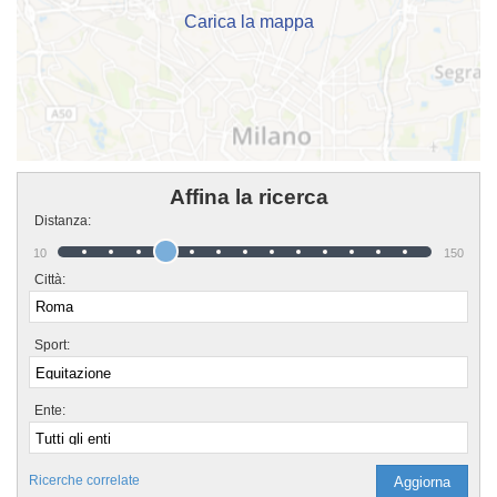
scrivere un messaggio cliccando sul bottone "Contattaci" presente nella
Carica la mappa
pagina.
Affina la ricerca
Distanza:
10
150
Città:
Sport:
Ente:
Ricerche correlate