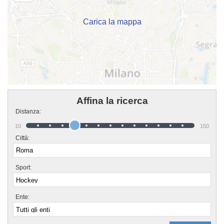
bottone "Contattaci" presente nella pagina.
Carica la mappa
Affina la ricerca
Distanza:
10
150
Città:
Sport:
Ente: