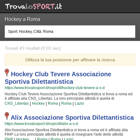
Hockey a Roma
Trovati 43 risultati (0.01 sec)
Utilizza la tua posizione per affinare la ricerca
Hockey Club Tevere Associazione
Sportiva Dilettantistica
https://www.trovalosport.it/noprofit/hockey-club-tevere-a-s-d
Hockey Club Tevere Associazione Sportiva Dilettantistica si trova a roma ed
è affiliata alla CNS_Libertas. La loro principale attività è quella di
promuovere l'hockey offrendo corsi rivolti a bambini e ragazzi. Hockey Club
|
|
|
|
CNS_Libertas
Hockey
Roma
Roma
Lazio
Tevere Associazione Sportiva Dilettantistica è radicata nella comunità di
roma ha educato generazioni di atleti, accompagnandoli in tutto il percorso di
crescita e di maturazione tipico degli sport di squadra. I loro istruttori di
Alix Associazione Sportiva Dilettantistica
hockey sono tra i più esperti e qualificati della zona e sono sicuramente i più
https://www.trovalosport.it/noprofit/alix-a-s-d
adatti a sviluppare il talento dei bambini che iniziano a giocare e dei ragazzi
che vogliono raggiungere livelli di eccellenza. Per questo motivo Hockey
Alix Associazione Sportiva Dilettantistica si trova a roma ed è affiliata alla
Club Tevere Associazione Sportiva Dilettantistica sarà felice di accogliere
FIHP. La loro principale attività è quella di insegnare l'arte delle attività
anche tuo figlio nell'associazione, perché possa raggiungere il successo che
ricreative e di mettere alla prova ciò che i loro soci scoprono ogni giorno che
|
|
|
|
FIHP
Hockey
Roma
Roma
Lazio