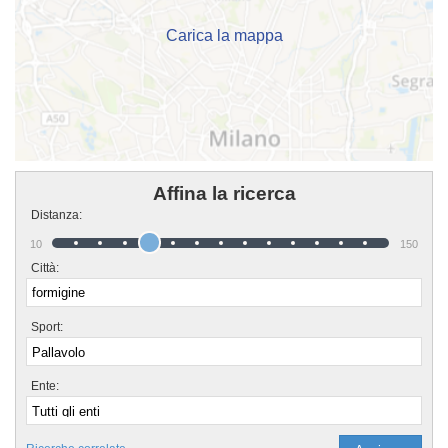
nel fine settimana. Se vuoi iscriverti o semplicemente avere più informazioni
sui loro corsi puoi andare in palestra o mandare un messaggio cliccando sul
bottone "Contattaci" presente nella pagina.
Carica la mappa
Affina la ricerca
Distanza:
10
150
Città:
Sport:
Ente: