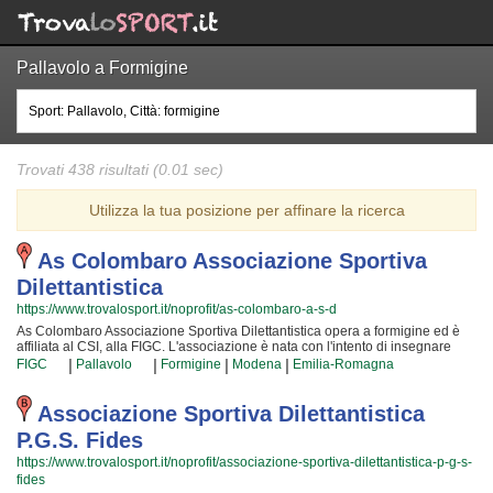
Pallavolo a Formigine
Trovati 438 risultati (0.01 sec)
Utilizza la tua posizione per affinare la ricerca
As Colombaro Associazione Sportiva
Dilettantistica
https://www.trovalosport.it/noprofit/as-colombaro-a-s-d
As Colombaro Associazione Sportiva Dilettantistica opera a formigine ed è
affiliata al CSI, alla FIGC. L'associazione è nata con l'intento di insegnare
l'arte delle attività ricreative e di mettere alla prova ciò che i loro soci
|
|
|
|
FIGC
Pallavolo
Formigine
Modena
Emilia-Romagna
scoprono ogni giorno che ci frequentano! Le loro attività si svolgono in
incontri settimanali e danno a chiunque l'opportunità di imparare gli uni dagli
altri e di verificare i miglioramenti nel tempo, ma anche di poter confrontare
Associazione Sportiva Dilettantistica
idee e nuove soluzioni! I loro iscritti "storici" sono tra i più bravi della
P.g.s. Fides
provincia e sono ormai affiatati da lustri di strettissima collaborazione; per
loro non c'è cosa migliore che condividere la propria esperienza con i nuovi
https://www.trovalosport.it/noprofit/associazione-sportiva-dilettantistica-p-g-s-
iscritti! La gioia che scaturisce facendo attività ricreative rende questa attività
fides
davvero speciale, per cui, una volta che avrete iniziato, non potrete più