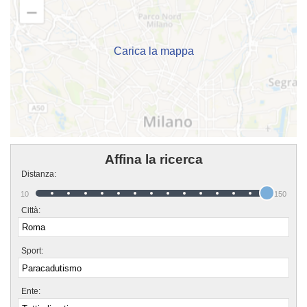
più sui loro corsi puoi venire in sede o mandare un messaggio cliccando sul
bottone "Contattaci" presente nella pagina.
Carica la mappa
Affina la ricerca
Distanza:
10
150
Città:
Sport:
Ente: