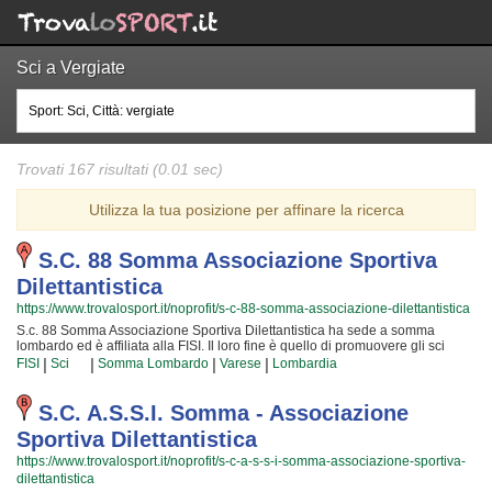
Sci a Vergiate
Trovati 167 risultati (0.01 sec)
Utilizza la tua posizione per affinare la ricerca
S.c. 88 Somma Associazione Sportiva
Dilettantistica
https://www.trovalosport.it/noprofit/s-c-88-somma-associazione-dilettantistica
S.c. 88 Somma Associazione Sportiva Dilettantistica ha sede a somma
lombardo ed è affiliata alla FISI. Il loro fine è quello di promuovere gli sci
offrendo gare sul territorio e corsi per bambini, ragazzi e adulti. L'attività è
|
|
|
|
FISI
Sci
Somma Lombardo
Varese
Lombardia
incentrata sia sul miglioramento delle capacità motorie e fisiche degli atleti
sia sulla creazione di quelle qualità personali che si acquisiscono
quotidianamente affrontando sfide complesse. Proprio per questo motivo gli
S.c. A.s.s.i. Somma - Associazione
istruttori sono tra i più preparati della zona e sono convinti di poter
Sportiva Dilettantistica
trasmettere quelle qualità in cui S.c. 88 Somma Associazione Sportiva
Dilettantistica crede fin dalla sua nascita. La passione, i sacrifici e la continua
https://www.trovalosport.it/noprofit/s-c-a-s-s-i-somma-associazione-sportiva-
ricerca della chiave per migliorare e superare i propri limiti personali
dilettantistica
rendono gli sci uno sport unico e da cui si viene immediatamente colpiti. S.c.