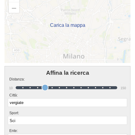
cui potrai trovare nuovi amici con cui allenarti, istruttori qualificati e un
ambiente ideale. Se vuoi iscriverti o semplicemente scoprire di più sui loro
corsi puoi venire in sede o scrivere un messaggio cliccando sul bottone
"Contattaci" presente nella pagina.
Carica la mappa
Affina la ricerca
Distanza:
10
150
Città:
Sport:
Ente: