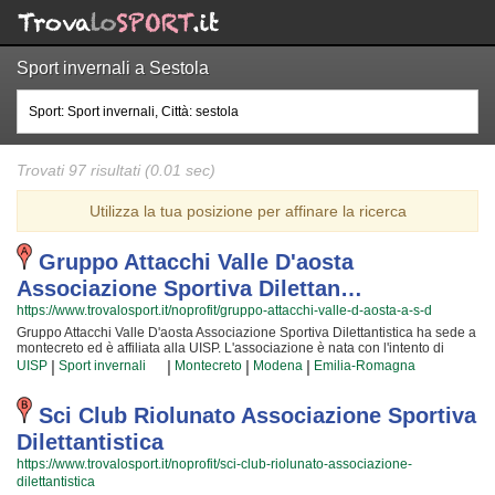
Sport invernali a Sestola
Trovati 97 risultati (0.01 sec)
Utilizza la tua posizione per affinare la ricerca
Gruppo Attacchi Valle D'aosta
Associazione Sportiva Dilettan…
https://www.trovalosport.it/noprofit/gruppo-attacchi-valle-d-aosta-a-s-d
Gruppo Attacchi Valle D'aosta Associazione Sportiva Dilettantistica ha sede a
montecreto ed è affiliata alla UISP. L'associazione è nata con l'intento di
formare nuovi campioni di ciclismo e metterli alla prova attraverso le
|
|
|
|
UISP
Sport invernali
Montecreto
Modena
Emilia-Romagna
competizioni cui partecipiamo o che organizzano insieme alla UISP! Il tutto
all'insegna della assoluta sicurezza e... del divertimento! Certo, non tutti
possono avere la certezza di diventare dei campioni ma è sicurezza che
Sci Club Riolunato Associazione Sportiva
chiunque possa avere questa ambizione e coltivare i grandi sogni della Vita!
Dilettantistica
Gli istruttori sono i più bravi della Provincia ed hanno alle loro spalle anni ed
anni di esperienze nell'ambiente; per loro non c'è cosa migliore del crescere
https://www.trovalosport.it/noprofit/sci-club-riolunato-associazione-
nuove generazioni di atleti e condividere la propria passione, abilità... e i
dilettantistica
tanti trucchetti imparati in una vita di sacrifici! Chi vuole fare oggi ciclismo