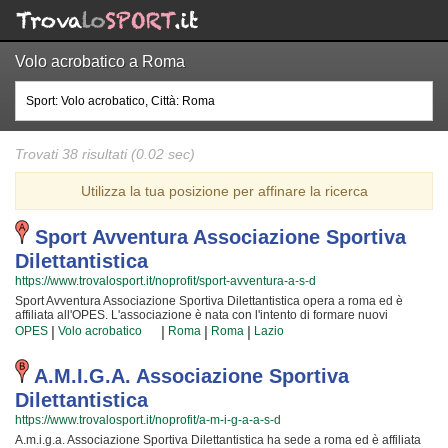
Volo acrobatico a Roma
Trovati 38 risultati (0.02 sec)
Utilizza la tua posizione per affinare la ricerca
Sport Avventura Associazione Sportiva
Dilettantistica
https://www.trovalosport.it/noprofit/sport-avventura-a-s-d
Sport Avventura Associazione Sportiva Dilettantistica opera a roma ed è
affiliata all'OPES. L'associazione è nata con l'intento di formare nuovi
campioni di volo acrobatico e metterli alla prova attraverso le gare cui
|
|
|
|
OPES
Volo acrobatico
Roma
Roma
Lazio
partecipiamo o che organizzano insieme all'OPES! Il tutto all'insegna della
assoluta sicurezza e... del divertimento! Certo, non tutti possono avere la
sicurezza di diventare dei campioni ma è certezza che ognuno possa avere
A.m.i.g.a. Associazione Sportiva
questa ambizione e coltivare i grandi sogni della Vita! Gli istruttori sono i più
Dilettantistica
bravi della Provincia ed hanno alle loro spalle anni ed anni di esperienza
nell'ambiente; per loro non c'è cosa più bella del crescere nuove generazioni
https://www.trovalosport.it/noprofit/a-m-i-g-a-a-s-d
di atleti e condividere la propria passione, abilità... e i tanti trucchetti imparati
A.m.i.g.a. Associazione Sportiva Dilettantistica ha sede a roma ed è affiliata
in tutta una vita! Chi vuole fare oggi volo acrobatico deve affidarsi