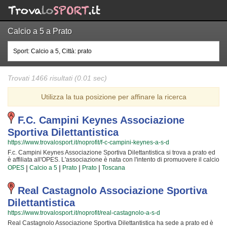
Calcio a 5 a Prato
Trovati 1466 risultati (0.01 sec)
Utilizza la tua posizione per affinare la ricerca
F.c. Campini Keynes Associazione
Sportiva Dilettantistica
https://www.trovalosport.it/noprofit/f-c-campini-keynes-a-s-d
F.c. Campini Keynes Associazione Sportiva Dilettantistica si trova a prato ed
è affiliata all'OPES. L'associazione è nata con l'intento di promuovere il calcio
a 5 offrendo corsi rivolti a bambini e ragazzi. F.c. Campini Keynes
|
|
|
|
OPES
Calcio a 5
Prato
Prato
Toscana
Associazione Sportiva Dilettantistica è radicata nella comunità di prato ha
educato generazioni di atleti, accompagnandoli in tutto il percorso di crescita
e di maturazione tipico degli sport di squadra. I loro istruttori di calcio a 5
Real Castagnolo Associazione Sportiva
sono tra i più esperti e qualificati della zona e sono sicuramente i più adatti a
Dilettantistica
sviluppare il talento dei bambini che iniziano a giocare e dei ragazzi che
vogliono raggiungere livelli di eccellenza. Per questo motivo F.c. Campini
https://www.trovalosport.it/noprofit/real-castagnolo-a-s-d
Keynes Associazione Sportiva Dilettantistica sarà lieta di accogliere anche
Real Castagnolo Associazione Sportiva Dilettantistica ha sede a prato ed è
tuo figlio all'interno dell'associazione, perché possa raggiungere il successo