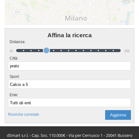
Affina la ricerca
Distanza:
10
150
Città:
Sport:
Ente:
Ricerche correlate
dSmart s.r.l. - Cap. Soc. 110.000€ - Via per Cernusco 1 - 20041 Bussero