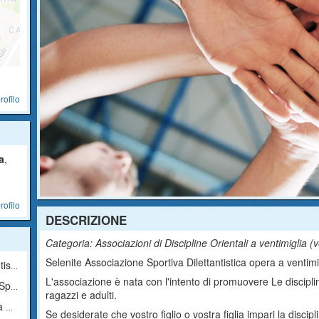
rofilo
a
,
rofilo
DESCRIZIONE
Categoria: Associazioni di Discipline Orientali a ventimiglia (
v
Selenite Associazione Sportiva Dilettantistica opera a ventimig
ica
L'associazione è nata con l'intento di promuovere Le disciplin
tica
ragazzi e adulti.
ale
Se desiderate che vostro figlio o vostra figlia impari la discipl