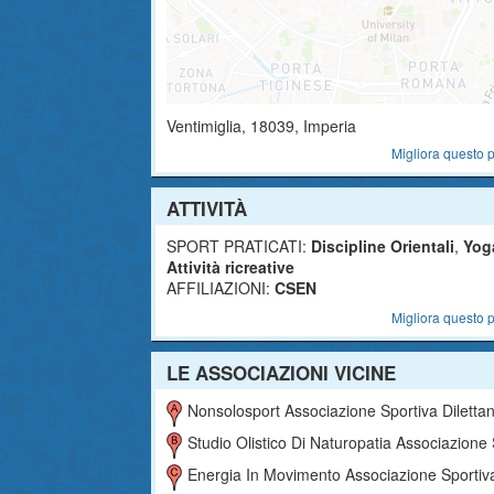
Ventimiglia
,
18039
, Imperia
Migliora questo p
ATTIVITÀ
SPORT PRATICATI:
Discipline Orientali
,
Yog
Attività ricreative
AFFILIAZIONI:
CSEN
Migliora questo p
LE ASSOCIAZIONI VICINE
Nonsolosport Associazione Sportiva Dilettantist
Studio Olistico Di Naturopatia Associazione Sportiva Dilettantis
Energia In Movimento Associazione Sportiva Dilettantistica E Di Promozione Soci