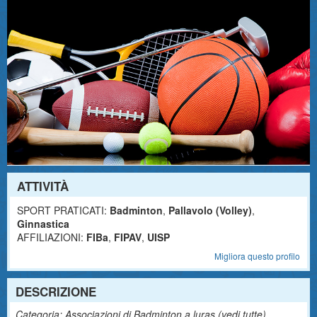
ATTIVITÀ
SPORT PRATICATI:
Badminton
,
Pallavolo (Volley)
,
Ginnastica
AFFILIAZIONI:
FIBa
,
FIPAV
,
UISP
Migliora questo profilo
DESCRIZIONE
Categoria: Associazioni di Badminton a luras (
vedi tutte
)