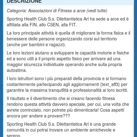
DESCRIZIONE
Categoria: Associazioni di Fitness a arce (
vedi tutte
)
Sporting Health Club S.s. Dilettantistica Arl ha sede a arce ed è
affiliata alla FIN, allo CSEN, alla FIT.
La loro principale attività è quella di migliorare la forma fisica e il
benessere delle persone organizzando corsi sul territorio
(anche per bambini e ragazzi).
Le loro lezioni aiutano a sviluppare le capacità motorie e fisiche
ed a sono utili a il proprio aspetto fisico per arrivare ad una
maggior sicurezza individuale operando anche sulla propria
autostima.
I loro istruttori sono i più preparati della provincia e si formano
costantemente partecipando agli aggiornamenti {text_aff3} per
garantire la massima tranquillità e professionalità ai loro iscritti.
Il risultato e il divertimento che si creano facendo fitness
rendono questa attività davvero speciale, per cui, una volta che
avrete cominciato, non potrete più dimenticarla! Cosa aspetti
ancora per andare a provare???
Sporting Health Club S.s. Dilettantistica Arl è una grande
comunità in cui potrai trovare un ambiente amichevole e
sereno.