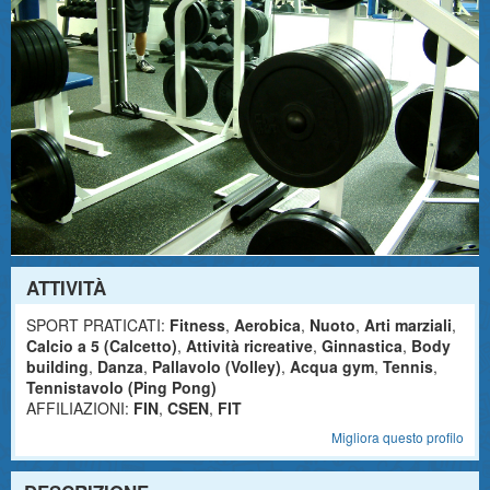
ATTIVITÀ
SPORT PRATICATI:
Fitness
,
Aerobica
,
Nuoto
,
Arti marziali
,
Calcio a 5 (Calcetto)
,
Attività ricreative
,
Ginnastica
,
Body
building
,
Danza
,
Pallavolo (Volley)
,
Acqua gym
,
Tennis
,
Tennistavolo (Ping Pong)
AFFILIAZIONI:
FIN
,
CSEN
,
FIT
Migliora questo profilo