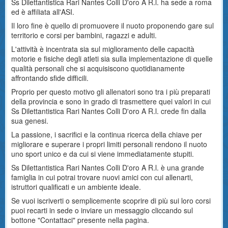
Ss Dilettantistica Rari Nantes Colli D'oro A R.l. ha sede a roma
ed è affiliata all'ASI.
Il loro fine è quello di promuovere il nuoto proponendo gare sul
territorio e corsi per bambini, ragazzi e adulti.
L'attività è incentrata sia sul miglioramento delle capacità
motorie e fisiche degli atleti sia sulla implementazione di quelle
qualità personali che si acquisiscono quotidianamente
affrontando sfide difficili.
Proprio per questo motivo gli allenatori sono tra i più preparati
della provincia e sono in grado di trasmettere quei valori in cui
Ss Dilettantistica Rari Nantes Colli D'oro A R.l. crede fin dalla
sua genesi.
La passione, i sacrifici e la continua ricerca della chiave per
migliorare e superare i propri limiti personali rendono il nuoto
uno sport unico e da cui si viene immediatamente stupiti.
Ss Dilettantistica Rari Nantes Colli D'oro A R.l. è una grande
famiglia in cui potrai trovare nuovi amici con cui allenarti,
istruttori qualificati e un ambiente ideale.
Se vuoi iscriverti o semplicemente scoprire di più sui loro corsi
puoi recarti in sede o inviare un messaggio cliccando sul
bottone "Contattaci" presente nella pagina.