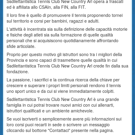
Ssdilettantistica Tennis Club New Country Arl opera a frascati
ed è affiliata allo CSAIn, alla FIN, alla FIT.
Il loro fine è quello di promuovere il tennis proponendo tornei
sul territorio e corsi per bambini, ragazzi e adulti.
L'attività è incentrata sia sulla definizione delle capacità motorie
e fisiche degli atleti sia sulla formazione di quelle qualità
personali che si acquisiscono quotidianamente affrontando
sfide articolate.
Proprio per questo motivo gli istruttori sono tra i migliori della
Provincia e sono capaci di trasmettere quelle qualità in cui
Ssdilettantistica Tennis Club New Country Arl crede fin dalla sua
fondazione.
La passione, i sacrifici e la continua ricerca della chiave per
crescere e superare i propri limiti personali rendono il tennis
uno sport unico e da cui si viene immediatamente colpiti.
Ssdilettantistica Tennis Club New Country Arl è una grande
famiglia in cui potrai trovare nuovi amici con cui allenarti,
istruttori qualificati e un ambiente amichevole.
Se vuoi iscriverti o semplicemente avere più informazioni sui
loro corsi puoi recarti in sede o scrivere un messaggio
cliccando sul bottone "Contattaci" presente nella pagina.