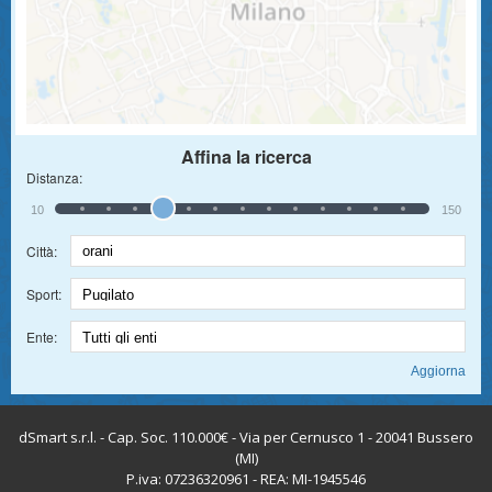
Affina la ricerca
Distanza:
10
150
Città:
Sport:
Ente:
dSmart s.r.l. - Cap. Soc. 110.000€ - Via per Cernusco 1 - 20041 Bussero
(MI)
P.iva: 07236320961 - REA: MI-1945546