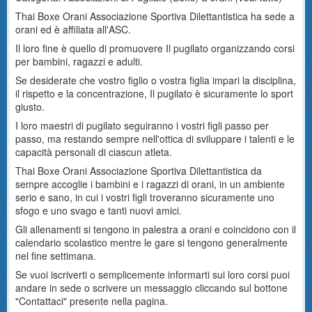
Thai Boxe Orani Associazione Sportiva Dilettantistica ha sede a
orani ed è affiliata all'ASC.
Il loro fine è quello di promuovere Il pugilato organizzando corsi
per bambini, ragazzi e adulti.
Se desiderate che vostro figlio o vostra figlia impari la disciplina,
il rispetto e la concentrazione, Il pugilato è sicuramente lo sport
giusto.
I loro maestri di pugilato seguiranno i vostri figli passo per
passo, ma restando sempre nell'ottica di sviluppare i talenti e le
capacità personali di ciascun atleta.
Thai Boxe Orani Associazione Sportiva Dilettantistica da
sempre accoglie i bambini e i ragazzi di orani, in un ambiente
serio e sano, in cui i vostri figli troveranno sicuramente uno
sfogo e uno svago e tanti nuovi amici.
Gli allenamenti si tengono in palestra a orani e coincidono con il
calendario scolastico mentre le gare si tengono generalmente
nel fine settimana.
Se vuoi iscriverti o semplicemente informarti sui loro corsi puoi
andare in sede o scrivere un messaggio cliccando sul bottone
"Contattaci" presente nella pagina.