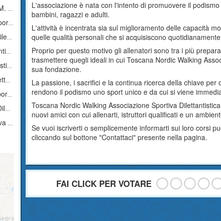
L'associazione è nata con l'intento di promuovere il podismo 
stica
bambini, ragazzi e adulti.
tica
L'attività è incentrata sia sul miglioramento delle capacità mot
ica
quelle qualità personali che si acquisiscono quotidianamente af
Proprio per questo motivo gli allenatori sono tra i più prepara
ica
trasmettere quegli ideali in cui Toscana Nordic Walking Associ
ica
sua fondazione.
ica
La passione, i sacrifici e la continua ricerca della chiave per 
rendono il podismo uno sport unico e da cui si viene immedia
tica
Toscana Nordic Walking Associazione Sportiva Dilettantistica 
ca
nuovi amici con cui allenarti, istruttori qualificati e un ambie
tica
Se vuoi iscriverti o semplicemente informarti sui loro corsi
cliccando sul bottone "Contattaci" presente nella pagina.
FAI CLICK PER VOTARE